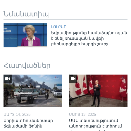
Նմանատիպ
ԼՈՒՐԵՐ
Եվրամիությունը համաձայնության
է եկել ռուսական նավթի
բեռնարգելքի հարցի շուրջ
Հատվածներ
ՄԱՐՏ 14, 2025
ՄԱՐՏ 13, 2025
Սիրիան՝ հումանիտար
ԱՄՆ տնտեսությունում
ճգնաժամի ֆոնին
անորոշություն է տիրում