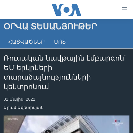
Մատչելի
հղումներ
անցնել
ՕՐՎԱ ՏԵՍԱՆՅՈՒԹԵՐ
հիմնական
ԳԼԽԱՎՈՐ ԷՋ
բովանդակությանը
ՀԱՏՎԱԾՆԵՐ
ՄՈՏ
ԼՈՒՐԵՐ
անցնել
հիմնական
ՍՓՅՈՒՌՔ
Ռուսական նավթային էմբարգոն՝
բովանդակությանը
ՏԵՍԱՆՅՈՒԹԵՐ
հիմնական
ԵՄ երկրների
բովանդակություն
ՖԻԼՄԵՐ
տարաձայնությունների
ՄԵՐ ՄԱՍԻՆ
ՖԻԼՄԵՐ
կենտրոնում
ՈՒԿՐԱԻՆԱԿԱՆ ՊԱՏԵՐԱԶՄ
IN ENGLISH
ՄԵՐ ՄԱՍԻՆ
31 Մայիս, 2022
«ԱՄԵՐԻԿԱՅԻ ՁԱՅՆ»-Ի ԿԱՆՈՆԱԴՐՈՒԹՅՈՒՆ
Արամ Ավետիսյան
Learning English
ԿԱՊ ՄԵԶ ՀԵՏ
ՀԵՏԵՒԵՔ ՄԵԶ