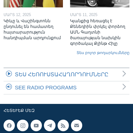
ՄԱՐՏ 12, 2025
ՄԱՐՏ 11, 2025
Կիևը և Վաշինգտոնն
Կյանքից հեռացել է
ընդունել են համատեղ
Քենեդիին փրկել փորձող
հայտարարություն
ԱՄՆ Գաղտնի
հանդիպման արդյունքում
ծառայության նախկին
գործակալ Քլինթ Հիլը
Տես բոլոր թողարկումները
ՏԵՍ ՀԵՌՈՒՍՏԱՀԱՂՈՐԴՈՒՄՆԵՐԸ
SEE RADIO PROGRAMS
ՀԵՏԵՒԵՔ ՄԵԶ