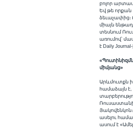
բոլոր արտաս
Եվ թե որքա
ձեւաչափից։ Բ
միայն ենթադր
տեսնում Ռո
առումով՝ մա
է Daily Jour
«
Պուտինիզմ
միմյանց»
Արևմուտքն ի
համաձայն է, 
տարբերությո
Ռուսաստանի
Յակովենկոն։
ասելու համար
ասում է «Ամե