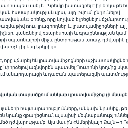
վորապես ասել է. ‘’Կրեմլը խստացրել է իր երկաթե հ
ն հասարակության վրա, այդ թվում՝ ընդունելով
վական» օրենք, որը կոչված է լռեցնելու ճշմարտութ
Բազմաթիվ ռուս լրագրողներ և լրատվամիջոցների այլ
իչներ, կանգնելով ռեպրեսիայի և գրաքննության կամ
ի սպառնալիքի միջև ընտրության առաջ, դժվարին ը
 փախչել իրենց երկրից»:
 է, որը վճարել են լրատվամիջոցների աշխատակիցներ
՝ փորձելով ազնվորեն պատմել Պուտինի կողմից սկս
ւմ անարդարացի և դաժան պատերազմի պատմությունը
տվական
տարածքում
անկախ
լրատվամիջոց
չի
մնացե
յաների հայտարարությունները, անկախ նրանից, թե 
ն նրանք զբաղեցնում, այսպիսի մեկնաբանություննե
 մեծ դժվարությամբ: Այս մասին «Ամերիկայի Ձայն»-ի