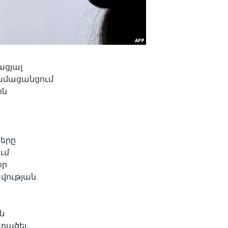
ացյալ
ամացանցում
ին
ն
ները
ւմ
որ
տվության
ն
րածել,