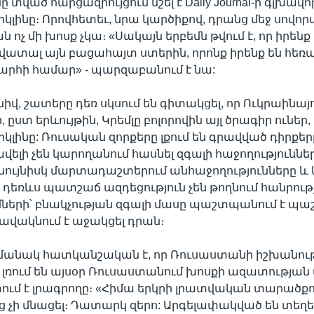
 տված հարցազրույցում նշել է Daily Journal-ի գլխա
իկլինը։ Որովհետեւ, նրա կարծիքով, դրանց մեջ սովո
 ոչ մի խոսք չկա։ «Սակայն երբեմն թվում է, որ իրենք
ավատալ այն բացահայտ ստերին, որոնք իրենք են հեռ
րհի համար» - պարզաբանում է նա:
իվ, շատերը դեռ սկսում են գիտակցել, որ Ուկրաինայո
ր, ըստ երևույթին, Կրեմլը բոլորովին այլ ծրագիր ուներ,
իկլինը: Ռուսական զորքերը լքում են գրավված դիրքե
վելի չեն կարողանում հասնել զգալի հաջողություններ
նույնիսկ մարտադաշտերում անհաջողությունները և
 դեռևս պատշաճ ազդեցություն չեն թողնում հանրութ
մների՝ բնակչության զգալի մասը պաշտպանում է պ
հավակնում է աջակցել դրան։
ամանակ հատկանշական է, որ Ռուսաստանի իշխանութ
լռում են այսօր Ռուսաստանում խոսքի ազատության
ում է լրագրողը։ «Հիմա երկրի լրատվական տարածք
 չի մնացել։ Դատարկ զերո: Արգելափակված են տեղ