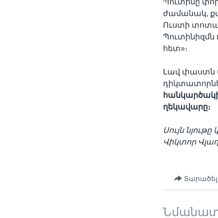
Պուտինը փոխե
ժամանակ, քան
Ուստի տոտալ
Պուտինիզմն 
հետ»։
Լավ փաստն ա
դիկտատորնե
հանկարծակ
ղեկավարը։
Սույն նյութը
Վիկտոր
Վլադ
Տարածել
Նմանա