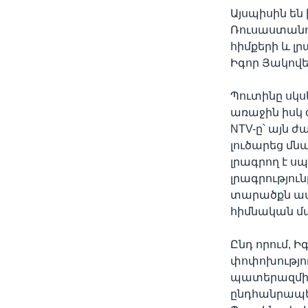
Այսպիսին ե
Ռուսաստանու
հիմքերի և լ
Իգոր Յակովե
Պուտինը սկս
առաջին իսկ 
NTV-ը՝ այն
լուծարեց մն
լրագրող է ս
լրագրությու
տարածքն ամբ
հիմնական մա
Ընդ որում, 
փոփոխությու
պատերազմի 
ընդհանրապես 