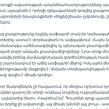
ն խոսքի ազատության առանձնահատկությունները այ
մ, այդպիսին է Կրեմլի ղեկավարների կողմից լրագրո
րագրողների իրավունքների «ինքնիշխան» ըմբռնումը, շ
նկոն:
եց լրագրությունը խցկել ասֆալտի տակ իր նախագա
օրերից, ասում է փորձագետն ու ավելացնում. «Նախ ն
 ժամանակվա ամենաազդեցիկ ոչ պետական լրատվամիջ
ացած բոլոր անկախ լրատվամիջոցները։ Նրա օրոք մոտ
պանվել իրենց մասնագիտական գործունեության համա
նը շարունակում էր աճել ասֆալտի միջով։ Իսկ այժմ մ
ողջությամբ մաքրվել է։ Անկախ տեղեկատվության հ
սը գալիս է միայն դրսից»:
Իգոր Յակովենկոն չի հավատում, որ մեդիա ոլորտում 
ններ կարող են տեղի ունենալ նույնիսկ ուկրաինակա
ավարտից հետո։ «Կարծում եմ՝ Պուտինի օրոք պատ
երբեք չի ավարտվի, այլ միայն կմտնի այլ փուլ»,- ասո