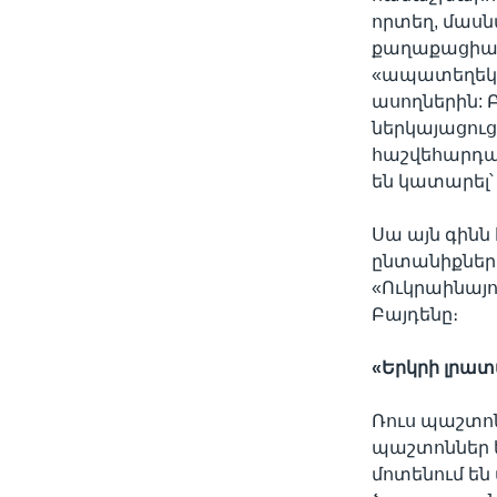
որտեղ, մասնա
քաղաքացիակա
«ապատեղեկատ
ասողներին: 
ներկայացուց
հաշվեհարդար
են կատարել՝
Սա այն գինն
ընտանիքները
«Ուկրաինայո
Բայդենը։
«
Երկրի
լրա
Ռուս պաշտոն
պաշտոններ ե
մոտենում են