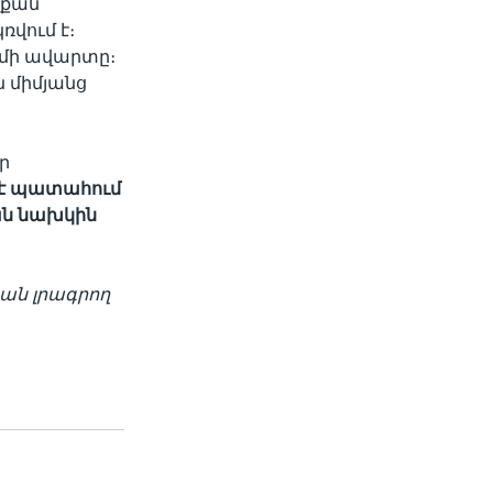
նքան
ռվում է։
իմի ավարտը։
ն միմյանց
ր
է
պատահում
ան
նախկին
յան լրագրող