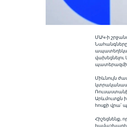
ՄԱԿ-ի շրջան
Նահանգները
ապատեղեկատ
վախեցնելու 
պատերազմի 
Միևնույն ժա
կտրականապե
Ռուսաստանի 
Արևմուտքն ի
հոսքի վրա՝ պ
Հիշեցնենք, 
համաշխարհա