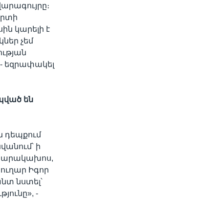
վարագույրը։
արտի
սին կարելի է
կներ չեմ
ության
,- եզրափակել
պված
են
ն դեպքում
նվանում՝ ի
րապարակախոս,
ուղար Իգոր
նտ նստել՝
յունը», -