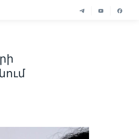
րի
նում