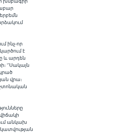
վոր խմբագիր
րաբար
 երբեմն
արձակում
ւմ ինչ-որ
 կարծում է
րը և արդեն
ի։ ‘’Սակայն
 կրած
յան վրա։
աշտոնական
յունները
 վիճակի
ում անկախ
եկատվության