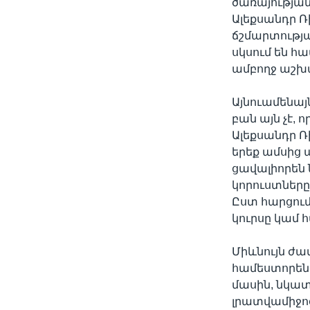
ծառայությանը
Ալեքսանդր Ռ
ճշմարտության
սկսում են հ
ամբողջ աշխա
Այնուամենայն
բան այն չէ, ո
Ալեքսանդր Ռ
երեք ամսից ա
ցավալիորեն 
կորուստները
Ըստ հարցու
կուրսը կամ 
Միևնույն ժ
համեստորեն 
մասին, նկատ
լրատվամիջոց