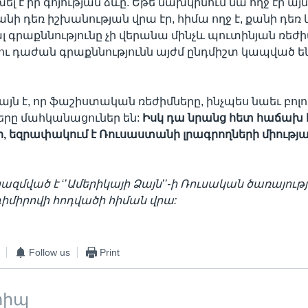
լ է իր գոյության ձևը. Եթե նախկինում նա ողջ էր այ
ի դեռ իշխանության վրա էր, հիմա ողջ է, քանի դեռ կ
 գրաքննությունը չի վերանա մինչև պուտինյան ռեժ
ու դաժան գրաքննությունն այժմ ընդմիշտ կապված ե
յն է, որ ֆաշիստական ռեժիմները, ինչպես նաեւ բոլո
րը մահկանացուներ են:
Ի
սկ
դա
նրանց
հետ
հաճախ
ի,
եզրափակում
է
Ռուսաստանի
լրագրողների
միությ
 կազմված է ‘’Ամերիկայի Ձայն’’-ի Ռուսական ծառայութ
իմիրովի հոդվածի հիման վրա:
Follow us
Print
տիպ