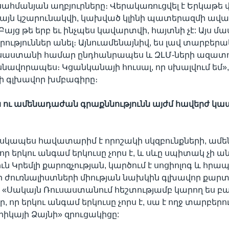
ահմանյան աղբյուրները։ Վերակառուցվել է Երկաթե 
ն այն կշարունակվի, կախված կլինի պատերազմի ավ
այց թե երբ եւ ինչպես կավարտվի, հայտնի չէ: Այս մա
ություններ անել։ Այնուամենայնիվ, ես լավ տարբերա
ւսաստանի համար ընդհանրապես և ԶԼՄ-ների ազատ
սնավորապես։ Կցանկանայի հուսալ, որ սխալվում եմ»
nal-ի գլխավոր խմբագիրը։
ն
ու
ամենադաժան
գրաքննությունն
այժմ
հավերժ
կա
սկապես հավատարիմ է որոշակի սկզբունքների, ամե
որ երկու անգամ երկուսը չորս է, և սևը սպիտակ չի ա
ւն Կրեմլի քարոզչության, կարծում է սոցիոլոգ և հ
 ժուռնալիստների միության նախկին գլխավոր քարտ
 «Սակայն Ռուսաստանում հեշտությամբ կարող ես բա
, որ երկու անգամ երկուսը չորս է, սա է ողջ տարբերութ
րիկայի Ձայնի» զրուցակիցը: