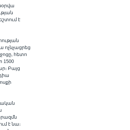
սօրվա
ւթյան
եշտում է
հության
ա ոչնչացրեց
ոցը, հետո
 1500
ր։ Բայց
եդիա
ոսքի
դրական
ն
երազմն
ւմ է նա։