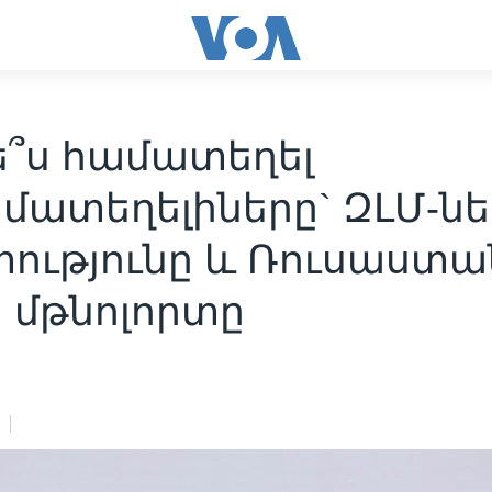
ե՞ս համատեղել
մատեղելիները` ԶԼՄ-նե
ությունը և Ռուսաստա
 մթնոլորտը