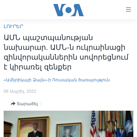
Մատչելի
հղումներ
անցնել
ԼՈՒՐԵՐ
հիմնական
ԳԼԽԱՎՈՐ ԷՋ
ԱՄՆ պաշտպանության
բովանդակությանը
ԼՈՒՐԵՐ
անցնել
նախարար. ԱՄՆ-ն ուկրաինացի
հիմնական
ՍՓՅՈՒՌՔ
զինվորականներին սովորեցնում
բովանդակությանը
ՏԵՍԱՆՅՈՒԹԵՐ
է կիրառել զենքեր
հիմնական
բովանդակություն
ՖԻԼՄԵՐ
«Ամերիկայի Ձայն»-ի Ռուսական ծառայություն
ՄԵՐ ՄԱՍԻՆ
ՖԻԼՄԵՐ
06 Ապրիլ, 2022
ՈՒԿՐԱԻՆԱԿԱՆ ՊԱՏԵՐԱԶՄ
IN ENGLISH
ՄԵՐ ՄԱՍԻՆ
Տարածել
«ԱՄԵՐԻԿԱՅԻ ՁԱՅՆ»-Ի ԿԱՆՈՆԱԴՐՈՒԹՅՈՒՆ
Learning English
ԿԱՊ ՄԵԶ ՀԵՏ
ՀԵՏԵՒԵՔ ՄԵԶ