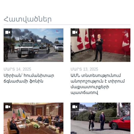
Հատվածներ
ՄԱՐՏ 14, 2025
ՄԱՐՏ 13, 2025
Սիրիան՝ հումանիտար
ԱՄՆ տնտեսությունում
ճգնաժամի ֆոնին
անորոշություն է տիրում
մաքսատուրքերի
պատճառով