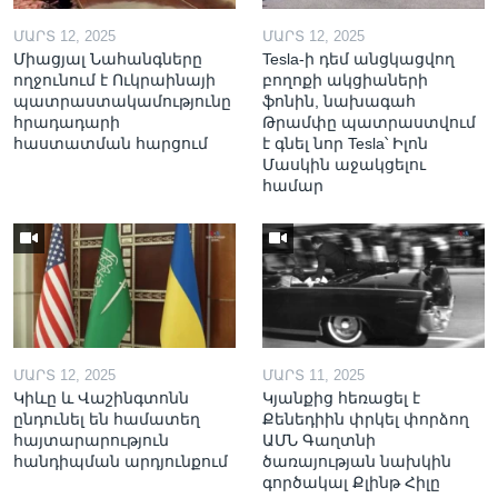
ՄԱՐՏ 12, 2025
ՄԱՐՏ 12, 2025
Միացյալ Նահանգները
Tesla-ի դեմ անցկացվող
ողջունում է Ուկրաինայի
բողոքի ակցիաների
պատրաստակամությունը
ֆոնին, նախագահ
հրադադարի
Թրամփը պատրաստվում
հաստատման հարցում
է գնել նոր Tesla՝ Իլոն
Մասկին աջակցելու
համար
ՄԱՐՏ 12, 2025
ՄԱՐՏ 11, 2025
Կիևը և Վաշինգտոնն
Կյանքից հեռացել է
ընդունել են համատեղ
Քենեդիին փրկել փորձող
հայտարարություն
ԱՄՆ Գաղտնի
հանդիպման արդյունքում
ծառայության նախկին
գործակալ Քլինթ Հիլը