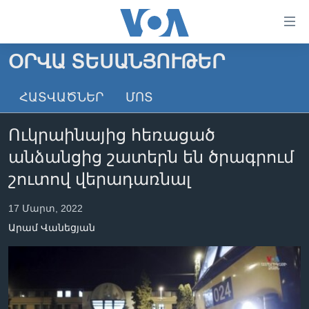
Մատչելի
հղումներ
անցնել
ՕՐՎԱ ՏԵՍԱՆՅՈՒԹԵՐ
հիմնական
ԳԼԽԱՎՈՐ ԷՋ
բովանդակությանը
ՀԱՏՎԱԾՆԵՐ
ՄՈՏ
ԼՈՒՐԵՐ
անցնել
հիմնական
ՍՓՅՈՒՌՔ
Ուկրաինայից հեռացած
բովանդակությանը
ՏԵՍԱՆՅՈՒԹԵՐ
հիմնական
անձանցից շատերն են ծրագրում
բովանդակություն
ՖԻԼՄԵՐ
շուտով վերադառնալ
ՄԵՐ ՄԱՍԻՆ
ՖԻԼՄԵՐ
17 Մարտ, 2022
ՈՒԿՐԱԻՆԱԿԱՆ ՊԱՏԵՐԱԶՄ
IN ENGLISH
ՄԵՐ ՄԱՍԻՆ
Արամ Վանեցյան
«ԱՄԵՐԻԿԱՅԻ ՁԱՅՆ»-Ի ԿԱՆՈՆԱԴՐՈՒԹՅՈՒՆ
Learning English
ԿԱՊ ՄԵԶ ՀԵՏ
ՀԵՏԵՒԵՔ ՄԵԶ