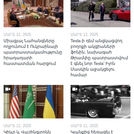
ՄԱՐՏ 12, 2025
ՄԱՐՏ 12, 2025
Միացյալ Նահանգները
Tesla-ի դեմ անցկացվող
ողջունում է Ուկրաինայի
բողոքի ակցիաների
պատրաստակամությունը
ֆոնին, նախագահ
հրադադարի
Թրամփը պատրաստվում
հաստատման հարցում
է գնել նոր Tesla՝ Իլոն
Մասկին աջակցելու
համար
ՄԱՐՏ 12, 2025
ՄԱՐՏ 11, 2025
Կիևը և Վաշինգտոնն
Կյանքից հեռացել է