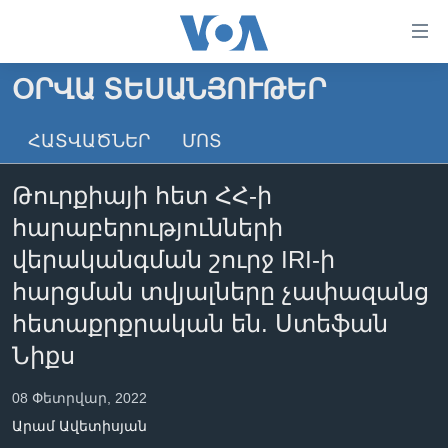
Մատչելի
հղումներ
անցնել
ՕՐՎԱ ՏԵՍԱՆՅՈՒԹԵՐ
հիմնական
ԳԼԽԱՎՈՐ ԷՋ
բովանդակությանը
ՀԱՏՎԱԾՆԵՐ
ՄՈՏ
ԼՈՒՐԵՐ
անցնել
հիմնական
ՍՓՅՈՒՌՔ
Թուրքիայի հետ ՀՀ-ի
բովանդակությանը
ՏԵՍԱՆՅՈՒԹԵՐ
հիմնական
հարաբերությունների
բովանդակություն
ՖԻԼՄԵՐ
վերականգման շուրջ IRI-ի
ՄԵՐ ՄԱՍԻՆ
ՖԻԼՄԵՐ
հարցման տվյալները չափազանց
հետաքրքրական են. Ստեֆան
ՈՒԿՐԱԻՆԱԿԱՆ ՊԱՏԵՐԱԶՄ
IN ENGLISH
ՄԵՐ ՄԱՍԻՆ
Նիքս
«ԱՄԵՐԻԿԱՅԻ ՁԱՅՆ»-Ի ԿԱՆՈՆԱԴՐՈՒԹՅՈՒՆ
Learning English
ԿԱՊ ՄԵԶ ՀԵՏ
08 Փետրվար, 2022
Արամ Ավետիսյան
ՀԵՏԵՒԵՔ ՄԵԶ