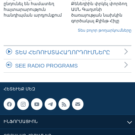
ընդունել են համատեղ
Քենեդիին փրկել փորձող
հայտարարություն
ԱՄՆ Գաղտնի
հանդիպման արդյունքում
ծառայության նախկին
գործակալ Քլինթ Հիլը
Տես բոլոր թողարկումները
ՏԵՍ ՀԵՌՈՒՍՏԱՀԱՂՈՐԴՈՒՄՆԵՐԸ
SEE RADIO PROGRAMS
ՀԵՏԵՒԵՔ ՄԵԶ
ԻՆՖՈՐՄԱՑԻՈՆ