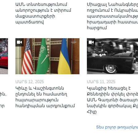
ԱՄՆ տնտեսությունում
Միացյալ Նահանգներ
անորոշություն է տիրում
ողջունում է Ուկրաինա
մաքսատուրքերի
պատրաստակամությո
պատճառով
հրադադարի հաստա
հարցում
ՄԱՐՏ 12, 2025
ՄԱՐՏ 11, 2025
Կիևը և Վաշինգտոնն
Կյանքից հեռացել է
ին,
ընդունել են համատեղ
Քենեդիին փրկել փոր
հայտարարություն
ԱՄՆ Գաղտնի ծառայո
որ
հանդիպման արդյունքում
նախկին գործակալ Քլ
Հիլը
Տես բոլոր թողարկո