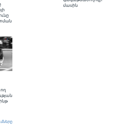
ը
մասին
յի
ւնը
տման
ձող
ւթյան
ինթ
ւմները