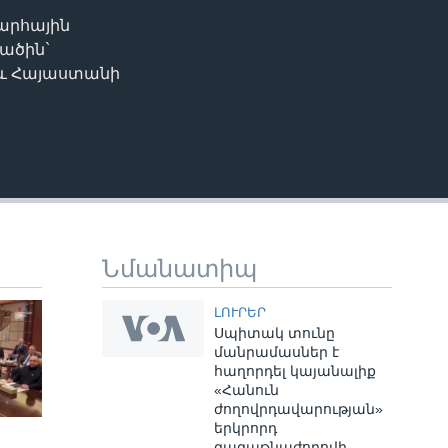
արհային
EMBED
ածին`
աև Հայաստանի
Նմանատիպ
ԼՈՒՐԵՐ
Սպիտակ տունը
մանրամասներ է
հաղորդել կայանալիք
«Հանուն
ժողովրդավարության»
երկրորդ
գագաթնաժողովի