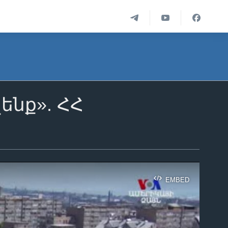
չենք». ՀՀ
EMBED