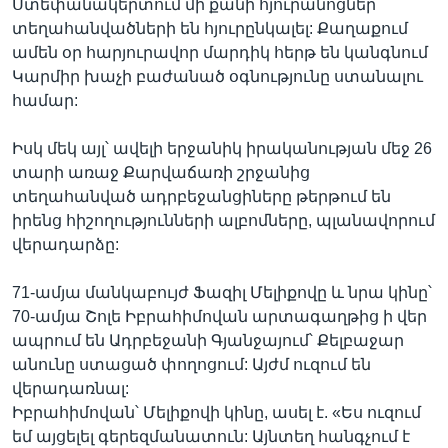
Ստեփանակերտում մի քանի հյուրանոցներ
տեղահանվածների են հյուրընկալել: Քաղաքում
ամեն օր հարյուրավոր մարդիկ հերթ են կանգնում
Կարմիր խաչի բաժանած օգնությունը ստանալու
համար:
Իսկ մեկ այլ՝ ավելի երջանիկ իրականության մեջ 26
տարի առաջ Քարվաճառի շրջանից
տեղահանված ադրբեջանցիները թերթում են
իրենց հիշողությունների ալբոմները, պլանավորում
վերադարձը:
71-ամյա մանկաբույժ Ֆազիլ Մելիքովը և նրա կինը՝
70-ամյա Շոլե Իբրահիմովան արտագաղթից ի վեր
ապրում են Ադրբեջանի Գյանջայում՝ Քելբաջար
անունը ստացած փողոցում: Այժմ ուզում են
վերադառնալ:
Իբրահիմովան՝ Մելիքովի կինը, ասել է. «Ես ուզում
եմ այցելել գերեզմանատուն: Այնտեղ հանգչում է