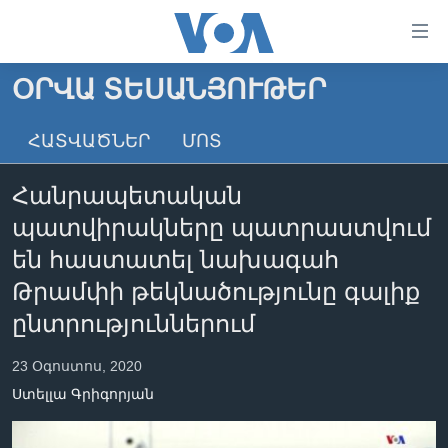
Մատչելի
հղումներ
անցնել
ՕՐՎԱ ՏԵՍԱՆՅՈՒԹԵՐ
հիմնական
ԳԼԽԱՎՈՐ ԷՋ
բովանդակությանը
ՀԱՏՎԱԾՆԵՐ
ՄՈՏ
ԼՈՒՐԵՐ
անցնել
հիմնական
ՍՓՅՈՒՌՔ
Հանրապետական
բովանդակությանը
ՏԵՍԱՆՅՈՒԹԵՐ
հիմնական
պատվիրակները պատրաստվում
բովանդակություն
ՖԻԼՄԵՐ
են հաստատել նախագահ
ՄԵՐ ՄԱՍԻՆ
ՖԻԼՄԵՐ
Թրամփի թեկնածությունը գալիք
ընտրություններում
ՈՒԿՐԱԻՆԱԿԱՆ ՊԱՏԵՐԱԶՄ
IN ENGLISH
ՄԵՐ ՄԱՍԻՆ
«ԱՄԵՐԻԿԱՅԻ ՁԱՅՆ»-Ի ԿԱՆՈՆԱԴՐՈՒԹՅՈՒՆ
23 Օգոստոս, 2020
Learning English
ԿԱՊ ՄԵԶ ՀԵՏ
Ստելլա Գրիգորյան
ՀԵՏԵՒԵՔ ՄԵԶ