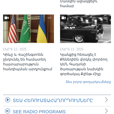
Մասկին աջակցելու
համար
ՄԱՐՏ 12, 2025
ՄԱՐՏ 11, 2025
Կիևը և Վաշինգտոնն
Կյանքից հեռացել է
ընդունել են համատեղ
Քենեդիին փրկել փորձող
հայտարարություն
ԱՄՆ Գաղտնի
հանդիպման արդյունքում
ծառայության նախկին
գործակալ Քլինթ Հիլը
Տես բոլոր թողարկումները
ՏԵՍ ՀԵՌՈՒՍՏԱՀԱՂՈՐԴՈՒՄՆԵՐԸ
SEE RADIO PROGRAMS