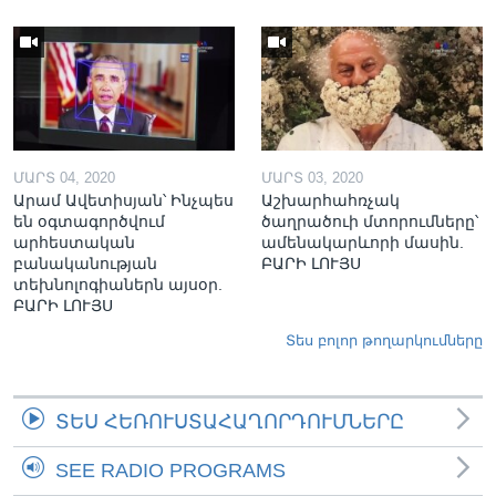
ՄԱՐՏ 04, 2020
ՄԱՐՏ 03, 2020
Արամ Ավետիսյան՝ Ինչպես
Աշխարհահռչակ
են օգտագործվում
ծաղրածուի մտորումները՝
արհեստական
ամենակարևորի մասին.
բանականության
ԲԱՐԻ ԼՈՒՅՍ
տեխնոլոգիաներն այսօր.
ԲԱՐԻ ԼՈՒՅՍ
Տես բոլոր թողարկումները
ՏԵՍ ՀԵՌՈՒՍՏԱՀԱՂՈՐԴՈՒՄՆԵՐԸ
SEE RADIO PROGRAMS