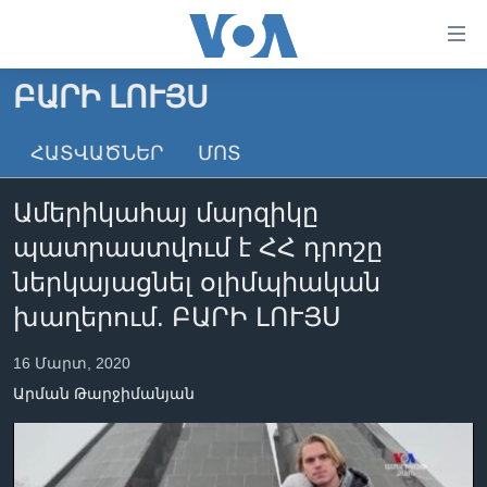
Մատչելի
հղումներ
անցնել
ԲԱՐԻ ԼՈՒՅՍ
հիմնական
ԳԼԽԱՎՈՐ ԷՋ
բովանդակությանը
ՀԱՏՎԱԾՆԵՐ
ՄՈՏ
ԼՈՒՐԵՐ
անցնել
հիմնական
ՍՓՅՈՒՌՔ
Ամերիկահայ մարզիկը
բովանդակությանը
ՏԵՍԱՆՅՈՒԹԵՐ
հիմնական
պատրաստվում է ՀՀ դրոշը
բովանդակություն
ՖԻԼՄԵՐ
ներկայացնել օլիմպիական
ՄԵՐ ՄԱՍԻՆ
ՖԻԼՄԵՐ
խաղերում. ԲԱՐԻ ԼՈՒՅՍ
ՈՒԿՐԱԻՆԱԿԱՆ ՊԱՏԵՐԱԶՄ
IN ENGLISH
ՄԵՐ ՄԱՍԻՆ
16 Մարտ, 2020
«ԱՄԵՐԻԿԱՅԻ ՁԱՅՆ»-Ի ԿԱՆՈՆԱԴՐՈՒԹՅՈՒՆ
Արման Թարջիմանյան
Learning English
ԿԱՊ ՄԵԶ ՀԵՏ
ՀԵՏԵՒԵՔ ՄԵԶ