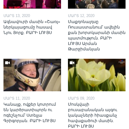
ՄԱՐՏ 13, 2020
ՄԱՐՏ 12, 2020
Ազնավուրի մասին «Շառլ»
Մաքդոնալդսը
ներկայացումը հասավ
Ռուսաստանում՝ ավելին
Նյու Յորք. ԲԱՐԻ ԼՈՒՅՍ
քան խորտկարանի մասին
պատմություն. ԲԱՐԻ
ԼՈՒՅՍ Արման
Թարջիմանյան
ՄԱՐՏ 11, 2020
ՄԱՐՏ 09, 2020
Կանայք, ովքեր կոտրում
Մոսկվայի
են կարծրատիպորն ու
բուսաբանական այգու
ոգեշնչում՝ Ստելլա
կակաչների հիասքանչ
Գրիգորյան. ԲԱՐԻ ԼՈՒՅՍ
հավաքածուի մասին.
ԲԱՐԻ ԼՈՒՅՍ