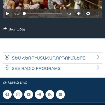
0:00
7:05
Լեզուներ
Տարածել
ՏԵՍ ՀԵՌՈՒՍՏԱՀԱՂՈՐԴՈՒՄՆԵՐԸ
SEE RADIO PROGRAMS
ՀԵՏԵՒԵՔ ՄԵԶ