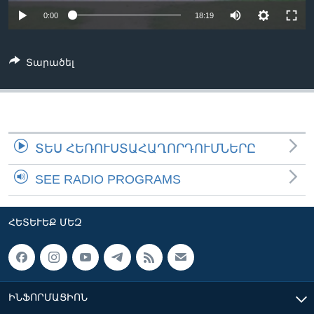
0:00
18:19
Լեզուներ
Տարածել
ՏԵՍ ՀԵՌՈՒՍՏԱՀԱՂՈՐԴՈՒՄՆԵՐԸ
SEE RADIO PROGRAMS
ՀԵՏԵՒԵՔ ՄԵԶ
ԻՆՖՈՐՄԱՑԻՈՆ