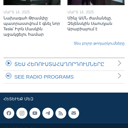
ՄԱՐՏ 14, 2025
ՄԱՐՏ 14, 2025
Նախագահ Թրամփը
Մինչ ԱՄՆ ժամանելը,
պատրաստվում է գնել նոր
Զելենսկին Սաուդյան
Tesla՝ Իլոն Մասկին
Արաբիայում է
աջակցելու համար
Տես բոլոր թողարկումները
ՏԵՍ ՀԵՌՈՒՍՏԱՀԱՂՈՐԴՈՒՄՆԵՐԸ
SEE RADIO PROGRAMS
ՀԵՏԵՒԵՔ ՄԵԶ