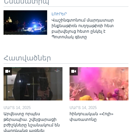
Նմանատիպ
ԼՈՒՐԵՐ
Վաշինգտոնում մարդատար
ինքնաթիռն ուղղաթիռի հետ
բախվելուց հետո ընկել է
Պոտոմակ գետը
Հատվածներ
ՄԱՐՏ 14, 2025
ՄԱՐՏ 14, 2025
Արվեստը որպես
հինդուական «Հոլի»
թերապիա. շվեյցարացի
փառատոնը
բժիշկները նշանակում են
մարդկանց այցելել