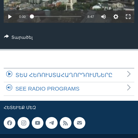
0:00
8:47
Լեզուներ
Տարածել
ՏԵՍ ՀԵՌՈՒՍՏԱՀԱՂՈՐԴՈՒՄՆԵՐԸ
SEE RADIO PROGRAMS
ՀԵՏԵՒԵՔ ՄԵԶ