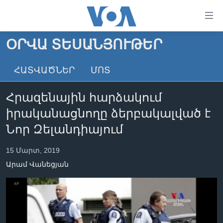
Մատչելի
հղումներ
անցնել
ՕՐՎԱ ՏԵՍԱՆՅՈՒԹԵՐ
հիմնական
ԳԼԽԱՎՈՐ ԷՋ
բովանդակությանը
ՀԱՏՎԱԾՆԵՐ
ՄՈՏ
ԼՈՒՐԵՐ
անցնել
հիմնական
ՍՓՅՈՒՌՔ
Հրազենային հարձակում
բովանդակությանը
ՏԵՍԱՆՅՈՒԹԵՐ
հիմնական
իրականացնողը ձերբակալված է
բովանդակություն
ՖԻԼՄԵՐ
Նոր Զելանդիայում
ՄԵՐ ՄԱՍԻՆ
ՖԻԼՄԵՐ
15 Մարտ, 2019
ՈՒԿՐԱԻՆԱԿԱՆ ՊԱՏԵՐԱԶՄ
IN ENGLISH
ՄԵՐ ՄԱՍԻՆ
Արամ Վանեցյան
«ԱՄԵՐԻԿԱՅԻ ՁԱՅՆ»-Ի ԿԱՆՈՆԱԴՐՈՒԹՅՈՒՆ
Learning English
ԿԱՊ ՄԵԶ ՀԵՏ
ՀԵՏԵՒԵՔ ՄԵԶ