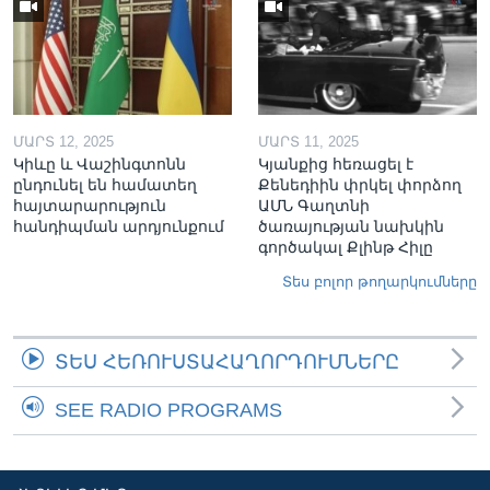
ՄԱՐՏ 12, 2025
ՄԱՐՏ 11, 2025
Կիևը և Վաշինգտոնն
Կյանքից հեռացել է
ընդունել են համատեղ
Քենեդիին փրկել փորձող
հայտարարություն
ԱՄՆ Գաղտնի
հանդիպման արդյունքում
ծառայության նախկին
գործակալ Քլինթ Հիլը
Տես բոլոր թողարկումները
ՏԵՍ ՀԵՌՈՒՍՏԱՀԱՂՈՐԴՈՒՄՆԵՐԸ
SEE RADIO PROGRAMS