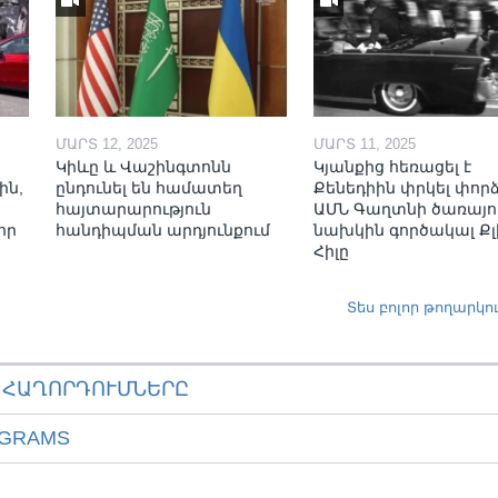
ՄԱՐՏ 12, 2025
ՄԱՐՏ 11, 2025
Կիևը և Վաշինգտոնն
Կյանքից հեռացել է
ին,
ընդունել են համատեղ
Քենեդիին փրկել փոր
հայտարարություն
ԱՄՆ Գաղտնի ծառայո
որ
հանդիպման արդյունքում
նախկին գործակալ Քլ
Հիլը
Տես բոլոր թողարկո
ԱՀԱՂՈՐԴՈՒՄՆԵՐԸ
OGRAMS