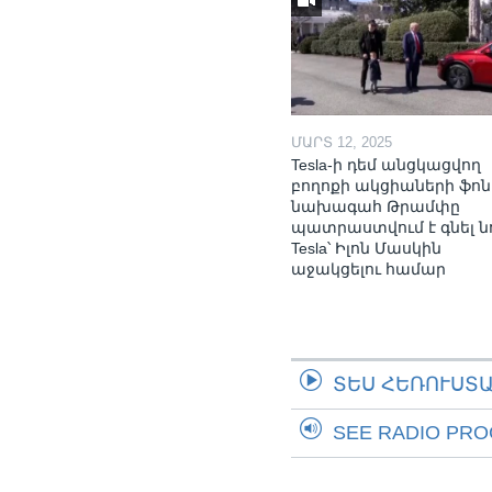
ՄԱՐՏ 12, 2025
Tesla-ի դեմ անցկացվող
բողոքի ակցիաների ֆոն
նախագահ Թրամփը
պատրաստվում է գնել ն
Tesla՝ Իլոն Մասկին
աջակցելու համար
ՏԵՍ ՀԵՌՈՒՍՏ
SEE RADIO PR