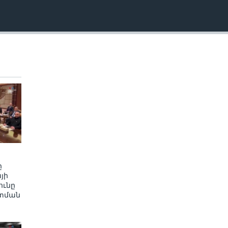
EMBED
ը
յի
ւնը
տման