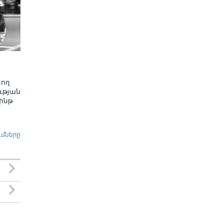
ձող
ւթյան
ինթ
ւմները