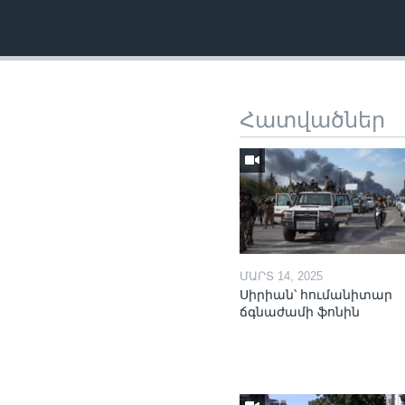
Հատվածներ
ՄԱՐՏ 14, 2025
Սիրիան՝ հումանիտար
ճգնաժամի ֆոնին