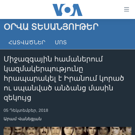
Մատչելի
հղումներ
անցնել
ՕՐՎԱ ՏԵՍԱՆՅՈՒԹԵՐ
հիմնական
ԳԼԽԱՎՈՐ ԷՋ
բովանդակությանը
ՀԱՏՎԱԾՆԵՐ
ՄՈՏ
ԼՈՒՐԵՐ
անցնել
հիմնական
ՍՓՅՈՒՌՔ
Միջազգային համաներում
բովանդակությանը
ՏԵՍԱՆՅՈՒԹԵՐ
հիմնական
կազմակերպությունը
բովանդակություն
ՖԻԼՄԵՐ
հրապարակել է Իրանում կորած
ՄԵՐ ՄԱՍԻՆ
ՖԻԼՄԵՐ
ու սպանված անձանց մասին
զեկույց
ՈՒԿՐԱԻՆԱԿԱՆ ՊԱՏԵՐԱԶՄ
IN ENGLISH
ՄԵՐ ՄԱՍԻՆ
«ԱՄԵՐԻԿԱՅԻ ՁԱՅՆ»-Ի ԿԱՆՈՆԱԴՐՈՒԹՅՈՒՆ
05 Դեկտեմբեր, 2018
Learning English
ԿԱՊ ՄԵԶ ՀԵՏ
Արամ Վանեցյան
ՀԵՏԵՒԵՔ ՄԵԶ