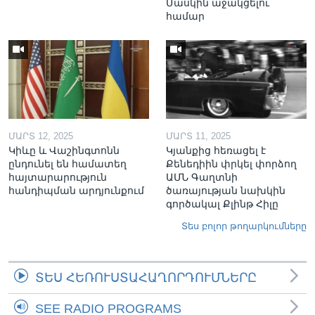
Մասկին աջակցելու
համար
ՄԱՐՏ 12, 2025
ՄԱՐՏ 11, 2025
Կիևը և Վաշինգտոնն
Կյանքից հեռացել է
ընդունել են համատեղ
Քենեդիին փրկել փորձող
հայտարարություն
ԱՄՆ Գաղտնի
հանդիպման արդյունքում
ծառայության նախկին
գործակալ Քլինթ Հիլը
Տես բոլոր թողարկումները
ՏԵՍ ՀԵՌՈՒՍՏԱՀԱՂՈՐԴՈՒՄՆԵՐԸ
SEE RADIO PROGRAMS