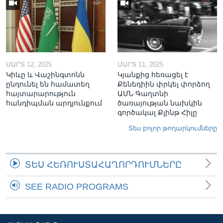
ՄԱՐՏ 12, 2025
ՄԱՐՏ 11, 2025
Կիևը և Վաշինգտոնն
Կյանքից հեռացել է
ընդունել են համատեղ
Քենեդիին փրկել փորձող
հայտարարություն
ԱՄՆ Գաղտնի
հանդիպման արդյունքում
ծառայության նախկին
գործակալ Քլինթ Հիլը
Տես բոլոր թողարկումները
ՏԵՍ ՀԵՌՈՒՍՏԱՀԱՂՈՐԴՈՒՄՆԵՐԸ
SEE RADIO PROGRAMS