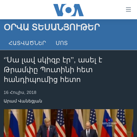
Մատչելի
հղումներ
անցնել
ՕՐՎԱ ՏԵՍԱՆՅՈՒԹԵՐ
հիմնական
ԳԼԽԱՎՈՐ ԷՋ
բովանդակությանը
ՀԱՏՎԱԾՆԵՐ
ՄՈՏ
ԼՈՒՐԵՐ
անցնել
հիմնական
ՍՓՅՈՒՌՔ
‘’Սա լավ սկիզբ էր’’, ասել է
բովանդակությանը
ՏԵՍԱՆՅՈՒԹԵՐ
հիմնական
Թրամփը Պուտինի հետ
բովանդակություն
ՖԻԼՄԵՐ
հանդիպումից հետո
ՄԵՐ ՄԱՍԻՆ
ՖԻԼՄԵՐ
16 Հուլիս, 2018
ՈՒԿՐԱԻՆԱԿԱՆ ՊԱՏԵՐԱԶՄ
IN ENGLISH
ՄԵՐ ՄԱՍԻՆ
Արամ Վանեցյան
«ԱՄԵՐԻԿԱՅԻ ՁԱՅՆ»-Ի ԿԱՆՈՆԱԴՐՈՒԹՅՈՒՆ
Learning English
ԿԱՊ ՄԵԶ ՀԵՏ
ՀԵՏԵՒԵՔ ՄԵԶ