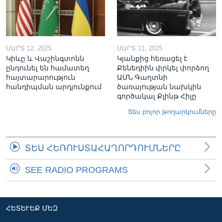
ՄԱՐՏ 12, 2025
ՄԱՐՏ 11, 2025
Կիևը և Վաշինգտոնն
Կյանքից հեռացել է
ընդունել են համատեղ
Քենեդիին փրկել փորձող
հայտարարություն
ԱՄՆ Գաղտնի
հանդիպման արդյունքում
ծառայության նախկին
գործակալ Քլինթ Հիլը
Տես բոլոր թողարկումները
ՏԵՍ ՀԵՌՈՒՍՏԱՀԱՂՈՐԴՈՒՄՆԵՐԸ
SEE RADIO PROGRAMS
ՀԵՏԵՒԵՔ ՄԵԶ