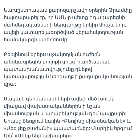
Նախընտրական քարոզարշավի օրերին Թրամփը
հայտարարել էր, որ ԱՄՆ-ը պետք է դադարեցնի
մահմեդականների ներգաղթը երկիր մինչև նոր,
ավելի կատարելագործված վերահսկողության
համակարգի ստեղծումը:
Բեռլինում օրերս աջակողմյան ուժերն
անցկացրեցին բողոքի ցույց՝ հարձակման
պատասխանատվությունը դնելով
կառավարության ներգաղթի քաղաքականության
վրա:
Սակայն գերմանացիների ավելի մեծ խումբ
միացավ փախստականներին ի նշան
միասնության և ահաբեկչության դեմ պայքարի:
Նրանց ձեռքում կային «Բեռլինը միասնական է» և
«Մեզ չեք բաժանի» պաստառներ: Մարդիկ երգում
էին՝ «Մենք ենք աշխարհը»: