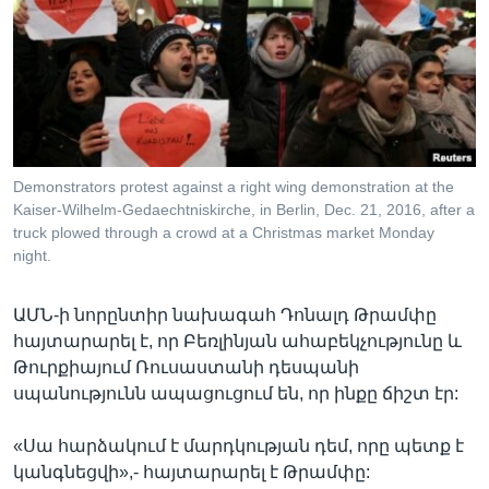
Լեզուներ
Demonstrators protest against a right wing demonstration at the
Kaiser-Wilhelm-Gedaechtniskirche, in Berlin, Dec. 21, 2016, after a
truck plowed through a crowd at a Christmas market Monday
night.
ԱՄՆ-ի նորընտիր նախագահ Դոնալդ Թրամփը
հայտարարել է, որ Բեռլինյան ահաբեկչությունը և
Թուրքիայում Ռուսաստանի դեսպանի
սպանությունն ապացուցում են, որ ինքը ճիշտ էր:
«Սա հարձակում է մարդկության դեմ, որը պետք է
կանգնեցվի»,- հայտարարել է Թրամփը: