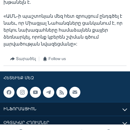
խթանելն է.
«ԱՄՆ-ի պաշտոնյան մեզ հետ զրույցում ընդգծել է
նաեւ, որ Միացյալ Նահանգները ցանկանում է, որ
երկու նախագահները համաձայնեն քայլեր
ձեռնարկել, որոնք կբերեն շփման գծում
լարվածության նվազեցմանը»:
Տարածել
Follow us
ՀԵՏԵՒԵՔ ՄԵԶ
ԻՆՖՈՐՄԱՑԻՈՆ
ՕԳՏԱԿԱՐ ՀՂՈՒՄՆԵՐ