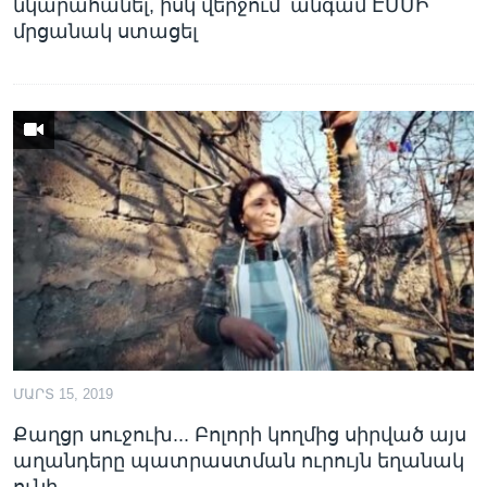
նկարահանել, իսկ վերջում՝ անգամ ԷՄՄԻ
մրցանակ ստացել
ՄԱՐՏ 15, 2019
Քաղցր սուջուխ... Բոլորի կողմից սիրված այս
աղանդերը պատրաստման ուրույն եղանակ
ունի