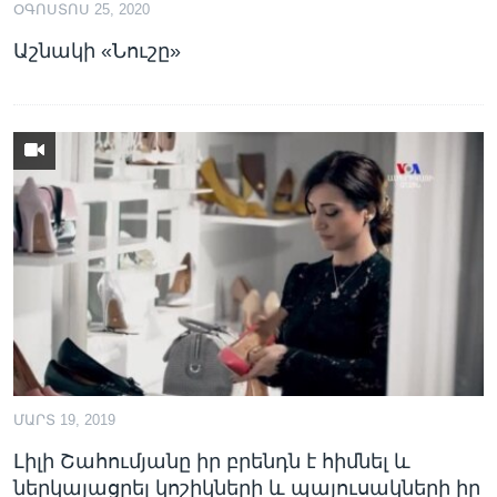
ՕԳՈՍՏՈՍ 25, 2020
Աշնակի «Նուշը»
Լեզուներ
ՄԱՐՏ 19, 2019
Լիլի Շահումյանը իր բրենդն է հիմնել և
ներկայացրել կոշիկների և պայուսակների իր