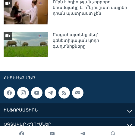
Ո՞րն է հղիության չորրորդ
եռամսյակը և ի՞նչու շատ մայրեր
դրան պատրաստ չեն
Բացահայտենք մեզ՝
գենետիկական կոդի
գաղտնիքները
ՀԵՏԵՒԵՔ ՄԵԶ
ԻՆՖՈՐՄԱՑԻՈՆ
ՕԳՏԱԿԱՐ ՀՂՈՒՄՆԵՐ