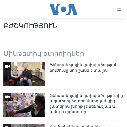
Մատչելի
հղումներ
անցնել
ԲԺՇԿՈՒԹՅՈՒՆ
հիմնական
ԳԼԽԱՎՈՐ ԷՋ
բովանդակությանը
ԼՈՒՐԵՐ
անցնել
հիմնական
ՍՓՅՈՒՌՔ
Սինթետիկ օփիոիդներ
բովանդակությանը
ՏԵՍԱՆՅՈՒԹԵՐ
հիմնական
Ֆենտանիլային կախվածության
բովանդակություն
ՖԻԼՄԵՐ
բուժումը նոր շանս է տալիս
ՄԵՐ ՄԱՍԻՆ
ՖԻԼՄԵՐ
ՈՒԿՐԱԻՆԱԿԱՆ ՊԱՏԵՐԱԶՄ
IN ENGLISH
ՄԵՐ ՄԱՍԻՆ
Ֆենտանիլային կախվածությունից
ազատվել ձգտող մարդկանցից
«ԱՄԵՐԻԿԱՅԻ ՁԱՅՆ»-Ի ԿԱՆՈՆԱԴՐՈՒԹՅՈՒՆ
Learning English
շատերին խորթ չէ մենության և
ԿԱՊ ՄԵԶ ՀԵՏ
ամոթի զգացումը
ՀԵՏԵՒԵՔ ՄԵԶ
Համայնքները կրկնակի