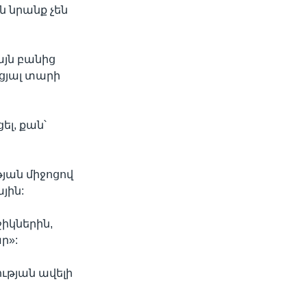
ն նրանք չեն
այն բանից
նցյալ տարի
ել, քան՝
յան միջոցով
յին:
իկներին,
ր»:
ւթյան ավելի