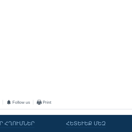
Follow us
Print
Ր ՀՂՈՒՄՆԵՐ
ՀԵՏԵՒԵՔ ՄԵԶ