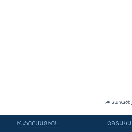
Տարածել
ԻՆՖՈՐՄԱՑԻՈՆ
ՕԳՏԱԿԱ