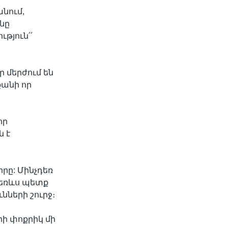
նում,
նը
թյուն՛՛
 մերժում են
քանի որ
որ
ն է
րը: Մինչդեռ
դեռևս պետք
ների շուրջ։
րի փոքրիկ մի