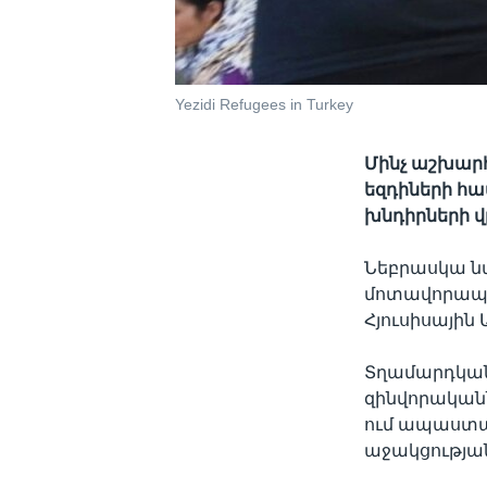
Yezidi Refugees in Turkey
Մինչ աշխար
եզդիների հա
խնդիրների վ
Նեբրասկա նա
մոտավորապե
Հյուսիսային
Տղամարդկանց
զինվորականն
ում ապաստա
աջակցության