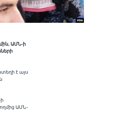
ին, ԱՄՆ-ի
իների
տեղի է այս
ն
-ի
ողմից ԱՄՆ-