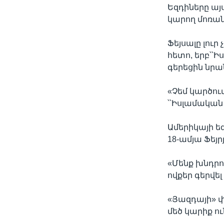
Եզդիները այ
կարող մոռան
Ֆեյսալը լուր
հետո, երբ՝՝
գերեցին նրա
«Չեմ կարծում
՝՝Իսլամական
Ամերիկայի ե
18-ամյա Ֆեյ
«Մենք խնդրո
ովքեր գերվե
«Յազդայի» փ
մեծ կարիք ո