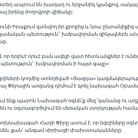
ստեղ ապրում են խաղաղ ու երջանիկ կյանքով, սակայ
ալ իրենց ժողովրդի վիճակը։
 չունի Իրաքում գտնվող իր քրոջից և նրա ընտանիքից 
Իսլամական պետություն՛՛ խմբավորման զինյալներն ա
նց։
, որ երբևէ որևէ բան ավելի վատ հետևանքներ է ունեց
 պետություն՛՛ խմբավորման ի հայտ գալը»:
զդիների կողմից ստեղծված «Յազդա» կազմակերպութ
րյալ Փերալին առցանց դիմում է գրել նախագահ Օբամա
ւմ ենք պարոն Նախագահ՝օգնե՛ք մեզ՝ կանանց ու աղջ
լ են ու օգտագործվում են սեռական ստրկության համա
ոխնախագահ Հադի Փիրը ասում է, որ եզդիները օգնո
ւնեն, քան՝ անգամ սիրիացի փախստականները: