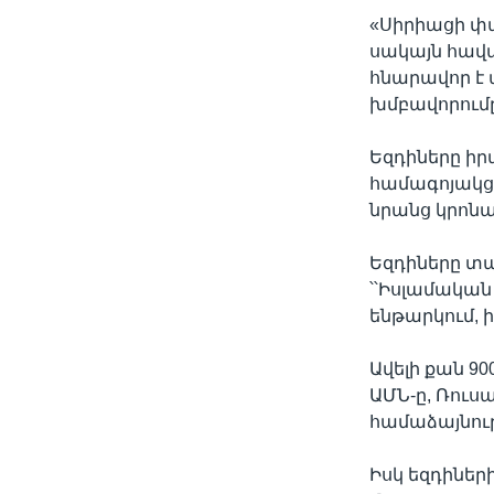
«Սիրիացի փ
սակայն հավա
հնարավոր է ա
խմբավորում
Եզդիները իր
համագոյակցո
նրանց կրոն
Եզդիները տա
՝՝Իսլամական
ենթարկում, 
Ավելի քան 9
ԱՄՆ-ը, Ռու
համաձայնութ
Իսկ եզդիներ