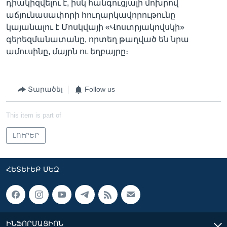
դիակիզվելու է, իսկ հանգուցյալի մոխրով
աճյունասափորի հուղարկավորութունը
կայանալու է Մոսկվայի «Վոստրյակովսկի»
գերեզմանատանը, որտեղ թաղված են նրա
ամուսինը, մայրն ու եղբայրը։
Տարածել
Follow us
This item is part of
ԼՈՒՐԵՐ
ՀԵՏԵՒԵՔ ՄԵԶ
ԻՆՖՈՐՄԱՑԻՈՆ