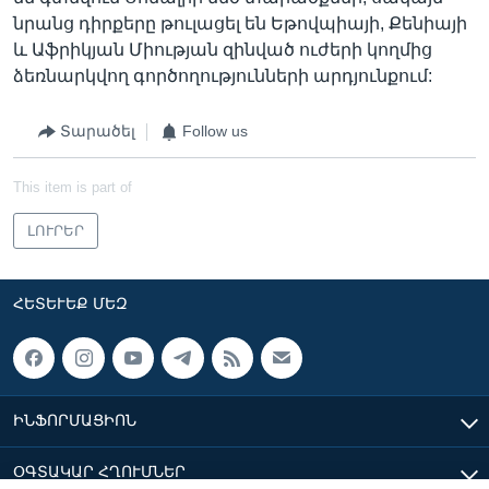
նրանց դիրքերը թուլացել են Եթովպիայի, Քենիայի
և Աֆրիկյան Միության զինված ուժերի կողմից
ձեռնարկվող գործողությունների արդյունքում:
Տարածել
Follow us
This item is part of
ԼՈՒՐԵՐ
ՀԵՏԵՒԵՔ ՄԵԶ
ԻՆՖՈՐՄԱՑԻՈՆ
ՕԳՏԱԿԱՐ ՀՂՈՒՄՆԵՐ