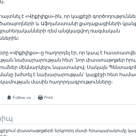
ն։
յտնել է «Վիքիլիքս»-ին, որ կայքէջի գործողությունն
նծառայողների և Աֆղանստանի քաղաքացիների կյանք
այրահեղականների դեմ անցկացվող ռազմական
ններին:
օրը «Վիքիլիքս»–ը հաղորդել էր, որ կապ է հաստատվե
յան նախարարության հետ՝ նոր փաստաթղթեր հր
կումներ մեկնարկելու նպատակով։ Սակայն Պենտագ
մանը խժտել է նախարարության՝ կայքէջի հետ համա
մության մասին հաղորդագրությունները։
Follow us
Print
տիպ
այքէջում փաստաթղթերի երկրորդ մասի հրապարակումը կար