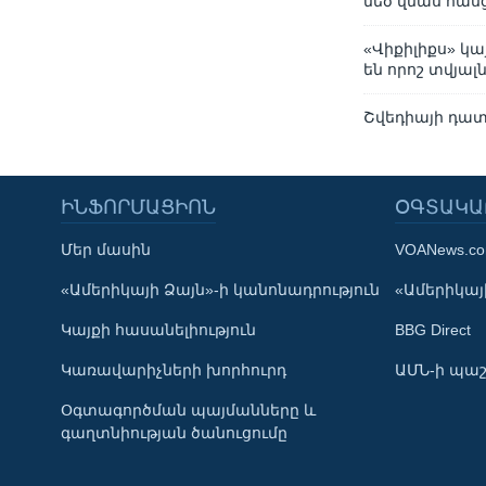
մեծ վնաս հաս
«Վիքիլիքս» կ
են որոշ տվյալ
Շվեդիայի դատա
ԻՆՖՈՐՄԱՑԻՈՆ
ՕԳՏԱԿԱ
Մեր մասին
VOANews.c
Learning English
«Ամերիկայի Ձայն»-ի կանոնադրություն
«Ամերիկայի
Կայքի հասանելիություն
BBG Direct
ՀԵՏԵՒԵՔ ՄԵԶ
Կառավարիչների խորհուրդ
ԱՄՆ-ի պաշ
Օգտագործման պայմանները և
գաղտնիության ծանուցումը
Լեզուներ