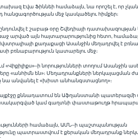
ախազ Էվա Ֆիննեի համաձայն, նա որոշել է, որ չկան
դ հանցագործության մեջ կասկածելու հիմքեր։
ն ընդունվել է շաբաթ օրը Շվեդիայի դատախազության 
աջ արված այն հայտարարությունից հետո, համաձայ
Ավստրալիայի քաղաքացի Ասանջին մեղադրվել է բռնա
ի բռնաբարություն կատարելու մեջ։
քում «Վիքիլիքս»–ի նորությունների տողում Ասանջին ասել
երը «անհիմն են»։ Մեղադրանքների ներկայացման 
ը նա անվանել է «խիստ անհանգստացնող»։
 կայքէջը քննադատում են Աֆղանստանի պատերազմի 
դասակարգված կամ գաղտնի փաստաթուղթ հրապարա
ւթյունների համաձայն, ԱՄՆ–ի պաշտպանության
յունը պատրաստվում է քերական մեղադրանք ներկա