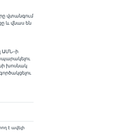
երը վտանգում
ը և վնաս են
լ ԱՄՆ–ի
ապարակելու
ոնի խոսնակ
գործակցելու
ող է ավելի