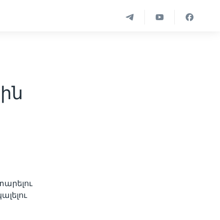
րին
տարելու
ալելու