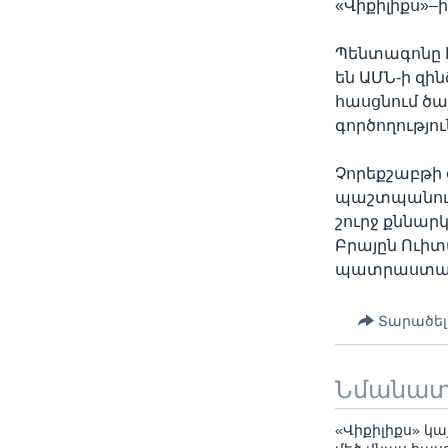
«Վիքիլիքս»–ի
Պենտագոնը հա
են ԱՄՆ-ի զի
հասցնում ծ
գործողությու
Չորեքշաբթի 
պաշտպանութ
շուրջ քննար
Բրայըն Ուիտ
պատրաստակա
Տարածել
Նմանա
«Վիքիլիքս» կ