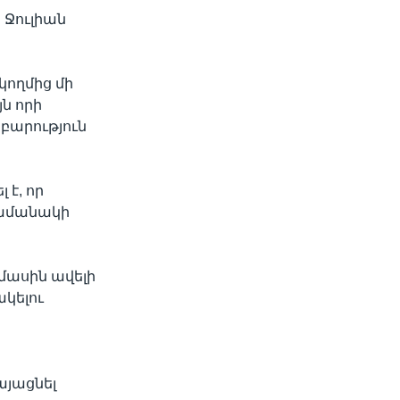
 Ջուլիան
կողմից մի
ն որի
բարություն
 է, որ
ժամանակի
մասին ավելի
կելու
յացնել