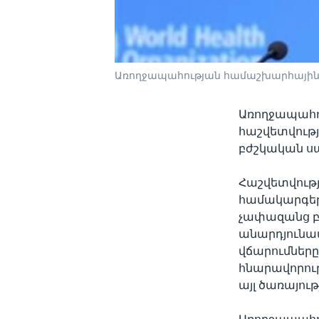
Առողջապահության համաշխարհային 
Առողջապահո
հաշվետվությ
բժշկական սպ
Հաշվետվությ
համակարգերո
չափազանց բ
անարդյունավ
վճարումները
հնարավորու
այլ ծառայութ