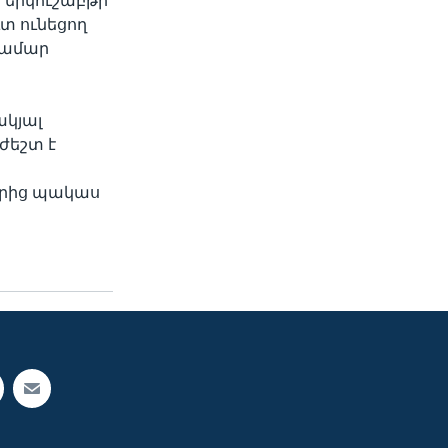
 երկուշաբթի
ւտ ունեցող
համար
ակյալ
ժեշտ է
լարից պակաս