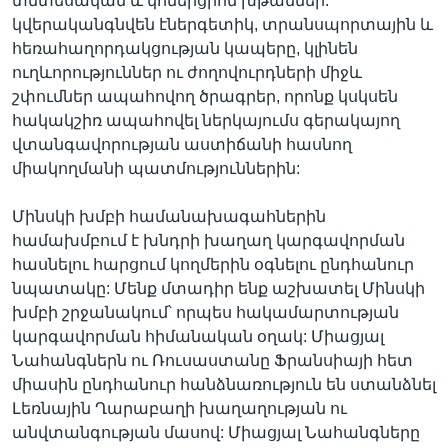
տնտեսական և կոմերցիոն խթաններ.
կվերականգնվեն էներգետիկ, տրանսպորտային և
հեռահաղորդակցության կապերը, կլինեն
ուղևորություններ ու ժողովուրդների միջև
շփումներ ապահովող ծրագրեր, որոնք կսկսեն
հակակշիռ ապահովել ներկայումս գերակայող
վտանգավորության աստիճանի հասնող
միակողմանի պատմություններին:
Մինսկի խմբի համանախագահներին
համախմբում է խնդրի խաղաղ կարգավորման
հասնելու հարցում կողմերին օգնելու ընդհանուր
նպատակը: Մենք մտադիր ենք աշխատել Մինսկի
խմբի շրջանակում՝ որպես հակամարտության
կարգավորման հիմանական օղակ: Միացյալ
Նահանգներն ու Ռուսաստանը Ֆրանսիայի հետ
միասին ընդհանուր հանձնառություն են ստանձնել
Լեռնային Ղարաբաղի խաղաղության ու
անվտանգության մասով: Միացյալ Նահանգները