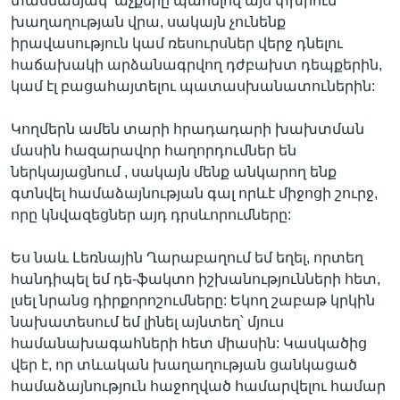
տասնամյակ՝ աչքերը պահելով այս փխրուն
խաղաղության վրա, սակայն չունենք
իրավասություն կամ ռեսուրսներ վերջ դնելու
հաճախակի արձանագրվող դժբախտ դեպքերին,
կամ էլ բացահայտելու պատասխանատուներին:
Կողմերն ամեն տարի հրադադարի խախտման
մասին հազարավոր հաղորդումներ են
ներկայացնում , սակայն մենք անկարող ենք
գտնվել համաձայնության գալ որևէ միջոցի շուրջ,
որը կնվազեցներ այդ դրսևորումները:
Ես նաև Լեռնային Ղարաբաղում եմ եղել, որտեղ
հանդիպել եմ դե-ֆակտո իշխանությունների հետ,
լսել նրանց դիրքորոշումները: Եկող շաբաթ կրկին
նախատեսում եմ լինել այնտեղ՝ մյուս
համանախագահների հետ միասին: Կասկածից
վեր է, որ տևական խաղաղության ցանկացած
համաձայնություն հաջողված համարվելու համար