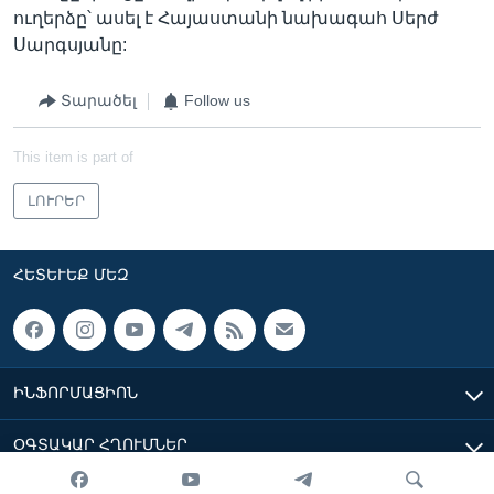
ուղերձը՝ ասել է Հայաստանի նախագահ Սերժ
Սարգսյանը:
Տարածել
Follow us
This item is part of
ԼՈՒՐԵՐ
ՀԵՏԵՒԵՔ ՄԵԶ
ԻՆՖՈՐՄԱՑԻՈՆ
ՕԳՏԱԿԱՐ ՀՂՈՒՄՆԵՐ