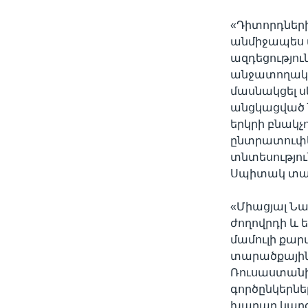
«Դիտորդների
անմիջապես 
ազդեցությու
անջատողակա
մասնակցել ս
անցկացված 
երկրի բնակչո
ընտրատուփեր
տնտեսությու
Սպիտակ տան
«Միացյալ Նա
ժողովրդի և 
մամուլի քար
տարածքային 
Ռուսաստանի 
գործընկերն
խաղաղ կարգա