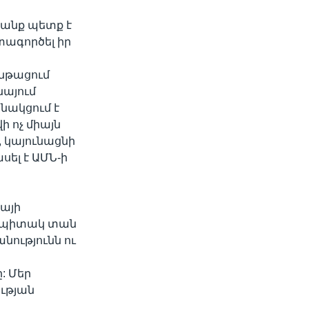
րանք պետք է
ագործել իր
նթացում
նայում
ակցում է
ի ոչ միայն
 կայունացնի
ել է ԱՄՆ-ի
նայի
ի Սպիտակ տան
նությունն ու
: Մեր
ւթյան