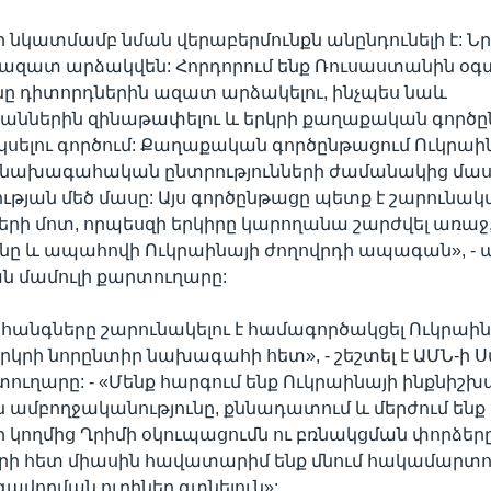
 նկատմամբ նման վերաբերմունքն անընդունելի է: Ն
ազատ արձակվեն: Հորդորում ենք Ռուսաստանին օգտ
նը դիտորդներին ազատ արձակելու, ինչպես նաև
ններին զինաթափելու և երկրի քաղաքական գործը
կսելու գործում: Քաղաքական գործընթացում Ուկրաի
նախագահական ընտրությունների ժամանակից մասն
ւթյան մեծ մասը: Այս գործընթացը պետք է շարունակվ
ի մոտ, որպեսզի երկիրը կարողանա շարժվել առաջ,
նը և ապահովի Ուկրաինայի ժողովրդի ապագան», - աս
 մամուլի քարտուղարը:
հանգները շարունակելու է համագործակցել Ուկրաի
երկրի նորընտիր նախագահի հետ», - շեշտել է ԱՄՆ-
տուղարը: - «Մենք հարգում ենք Ուկրաինայի ինքնիշխա
ամբողջականությունը, քննադատում և մերժում ենք
կողմից Ղրիմի օկուպացումն ու բռնակցման փորձերը
երի հետ միասին հավատարիմ ենք մնում հակամարտո
վորման ուղիներ գտնելուն»: