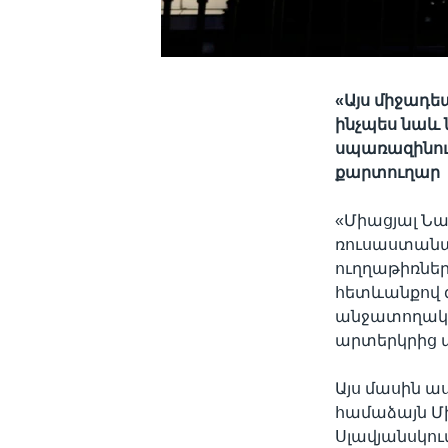
«Այս միջադե
ինչպես նաև 
սպառազինութ
քարտուղար
«Միացյալ Ն
ռուսաստանամ
ուղղաթիռներ
հետևանքով զո
անջատողական
արտերկրից ա
Այս մասին ա
համաձայն Մ
Սլավյանսկու