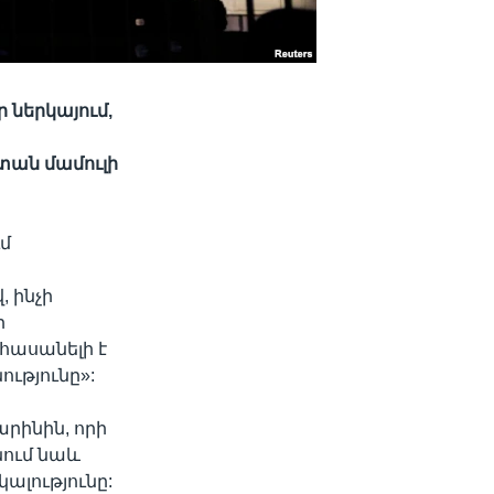
 ներկայում,
 տան մամուլի
մ
 ինչի
ր
հասանելի է
ությունը»:
արինին, որի
նում նաև
ալությունը: