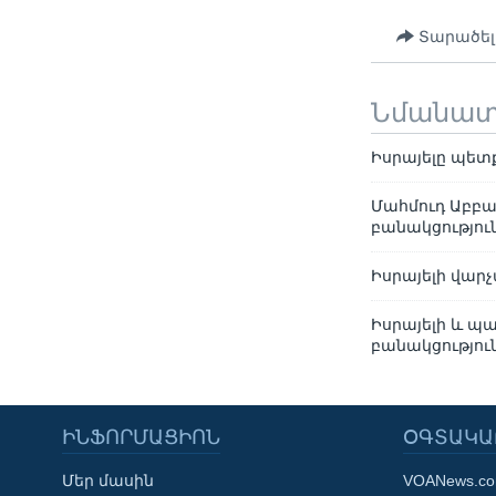
Տարածել
Նմանա
Իսրայելը պե
Մահմուդ Աբբա
բանակցությու
Իսրայելի վար
Իսրայելի և պ
բանակցությու
ԻՆՖՈՐՄԱՑԻՈՆ
ՕԳՏԱԿԱ
Մեր մասին
VOANews.c