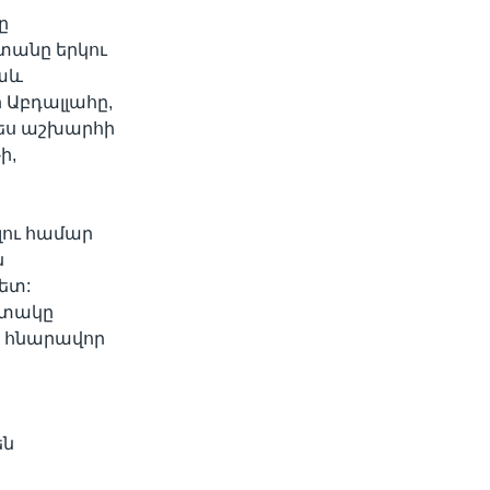
ը
տանը երկու
նաև
Աբդալլահը,
պես աշխարհի
ի,
լու համար
ն
ետ:
ատակը
, հնարավոր
են