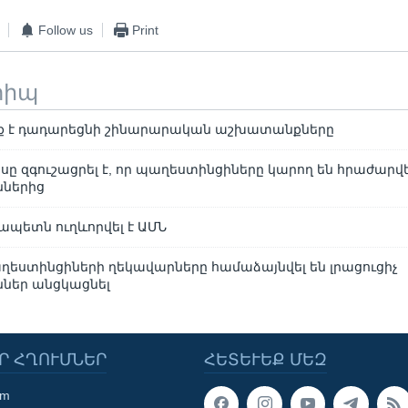
Follow us
Print
տիպ
տք է դադարեցնի շինարարական աշխատանքները
սը զգուշացրել է, որ պաղեստինցիները կարող են հրաժարվե
ններից
չապետն ուղևորվել է ԱՄՆ
աղեստինցիների ղեկավարները համաձայնվել են լրացուցիչ
ններ անցկացնել
Ր ՀՂՈՒՄՆԵՐ
ՀԵՏԵՒԵՔ ՄԵԶ
om