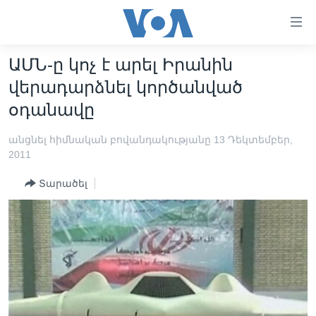
Մատչելի
հղումներ
անցնել
ԱՄՆ-ը կոչ է արել Իրանին
հիմնական
ԳԼԽԱՎՈՐ ԷՋ
վերադարձնել կործանված
բովանդակությանը
ԼՈՒՐԵՐ
անցնել
օդանավը
հիմնական
ՍՓՅՈՒՌՔ
բովանդակությանը
անցնել հիմնական բովանդակությանը 13 Դեկտեմբեր,
ՏԵՍԱՆՅՈՒԹԵՐ
հիմնական
2011
բովանդակություն
ՖԻԼՄԵՐ
Տարածել
ՄԵՐ ՄԱՍԻՆ
ՖԻԼՄԵՐ
ՈՒԿՐԱԻՆԱԿԱՆ ՊԱՏԵՐԱԶՄ
IN ENGLISH
ՄԵՐ ՄԱՍԻՆ
«ԱՄԵՐԻԿԱՅԻ ՁԱՅՆ»-Ի ԿԱՆՈՆԱԴՐՈՒԹՅՈՒՆ
Learning English
ԿԱՊ ՄԵԶ ՀԵՏ
ՀԵՏԵՒԵՔ ՄԵԶ