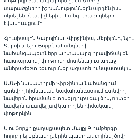
Փոթորկի ճանապարհին ընկած որոշ
տարածքների իշխանություններն արդեն իսկ
սկսել են բնակիչների և հանգստացողների
էվակուացումը:
Հյուսիսային Կարոլինա, Վիրջինիա, Մերիլենդ, Նյու
Ջերսի և Նյու Յորք նահանգների
նահանգապետները արտակարգ իրավիճակ են
հայտարարել՝ փոթորկի մոտենալուց առաջ
անհրաժեշտ ռեսուրսներ ազատելու նպատակով:
ԱՄՆ-ի նավատորմի Վիրջինիա նահանգում
գտնվող հիմնական նավահանգստում գտնվող
նավերին հրաման է տրվել դուրս գալ ծով, որտեղ
նավերն առավել լավ կարող են դիմակայել
փոթորկին:
Նյու Յորքի քաղաքապետ Մայքլ Բլումբերգը
հորդորել է բնակիչներին պատրաստ լինել ծովի