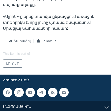
մայրաքաղաքը:
«Այրին»-ը երեք տարվա ընթացքում առաջին
փոթորիկն է, որը լուրջ վտանգ է սպառնում
Միացյալ Նահանգների համար:
Տարածել
Follow us
This item is part of
ԼՈՒՐԵՐ
ՀԵՏԵՒԵՔ ՄԵԶ
ԻՆՖՈՐՄԱՑԻՈՆ