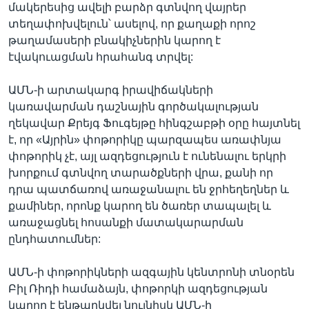
մակերեսից ավելի բարձր գտնվող վայրեր
տեղափոխվելուն՝ ասելով, որ քաղաքի որոշ
թաղամասերի բնակիչներին կարող է
էվակուացման հրահանգ տրվել:
ԱՄՆ-ի արտակարգ իրավիճակների
կառավարման դաշնային գործակալության
ղեկավար Քրեյգ Ֆուգեյթը հինգշաբթի օրը հայտնել
է, որ «Այրին» փոթորիկը պարզապես առափնյա
փոթորիկ չէ, այլ ազդեցություն է ունենալու երկրի
խորքում գտնվող տարածքների վրա, քանի որ
դրա պատճառով առաջանալու են ջրհեղեղներ և
քամիներ, որոնք կարող են ծառեր տապալել և
առաջացնել հոսանքի մատակարարման
ընդհատումներ:
ԱՄՆ-ի փոթորիկների ազգային կենտրոնի տնօրեն
Բիլ Ռիդի համաձայն, փոթորկի ազդեցության
կարող է ենթարկվել նույնիսկ ԱՄՆ-ի