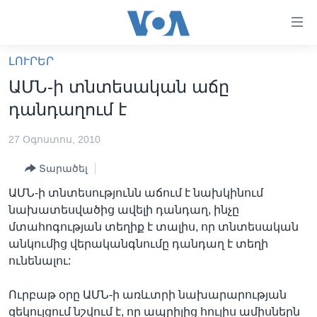
Մատչելի
հղումներ
անցնել
ԼՈՒՐԵՐ
հիմնական
ԳԼԽԱՎՈՐ ԷՋ
ԱՄՆ-ի տնտեսական աճը
բովանդակությանը
ԼՈՒՐԵՐ
անցնել
դանդաղում է
հիմնական
ՍՓՅՈՒՌՔ
բովանդակությանը
27 Օգոստոս, 2010
ՏԵՍԱՆՅՈՒԹԵՐ
հիմնական
Տարածել
բովանդակություն
ՖԻԼՄԵՐ
ԱՄՆ-ի տնտեսությունն աճում է նախկինում
ՄԵՐ ՄԱՍԻՆ
ՖԻԼՄԵՐ
նախատեսվածից ավելի դանդաղ, ինչը
մտահոգության տեղիք է տալիս, որ տնտեսական
ՈՒԿՐԱԻՆԱԿԱՆ ՊԱՏԵՐԱԶՄ
IN ENGLISH
ՄԵՐ ՄԱՍԻՆ
անկումից վերականգնումը դանդաղ է տեղի
«ԱՄԵՐԻԿԱՅԻ ՁԱՅՆ»-Ի ԿԱՆՈՆԱԴՐՈՒԹՅՈՒՆ
ունենալու:
Learning English
ԿԱՊ ՄԵԶ ՀԵՏ
Ուրբաթ օրը ԱՄՆ-ի առևտրի նախարարության
ՀԵՏԵՒԵՔ ՄԵԶ
զեկույցում նշվում է, որ ապրիլից հուլիս ամիսներն