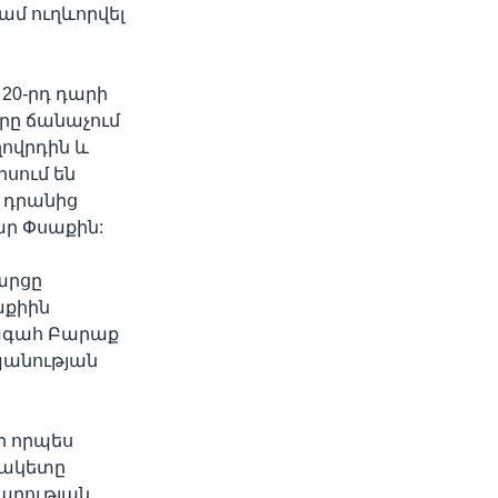
ամ ուղևորվել
 20-րդ դարի
րը ճանաչում
ղովրդին և
իսում են
լ դրանից
ար Փսաքին:
արցը
աքիին
խագահ Բարաք
պանության
ր որպես
սակետը
արության