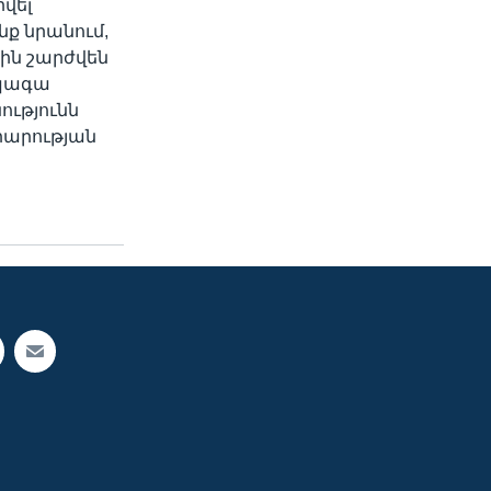
վել
նք նրանում,
սին շարժվեն
ապագա
ությունն
րարության