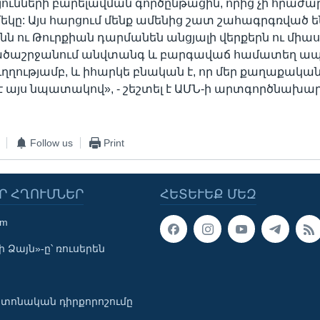
ունների բարելավման գործընթացին, որից չի հրաժար
 մեկը: Այս հարցում մենք ամենից շատ շահագրգռված ե
ն ու Թուրքիան դարմանեն անցյալի վերքերն ու միա
ածաշրջանում անվտանգ և բարգավաճ համատեղ 
ուղղությամբ, և իհարկե բնական է, որ մեր քաղաքական
 է այս նպատակով», - շեշտել է ԱՄՆ-ի արտգործնախա
Follow us
Print
Ր ՀՂՈՒՄՆԵՐ
ՀԵՏԵՒԵՔ ՄԵԶ
om
 Ձայն»-ը՝ ռուսերեն
տոնական դիրքորոշումը