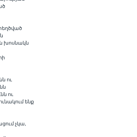
ած
ստեղծված
ն
ն խոսնակն
րի
ն ու
նն
նն ու
ւնակում ենք
ցում չկա,