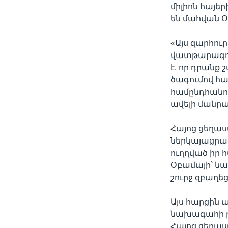
միլիոն հայե
են մահվան Օ
«Այս զարհուր
վատթարագույ
է, որ դրանք
ծագումով հայ
համընդհանու
ավելի մանրա
Հայոց ցեղաս
ներկայացրա
ուղղված իր 
Օբամայի՝ ն
շուրջ զբաղե
Այս հարցին 
նախագահի թ
Հայոց ցեղաս