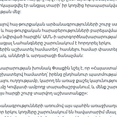
րկայացվել էր անցյալ տարի՝ իր կողմից հրապարակվ
յան մեջ:
ով հայ-թուրքական արձանագրությունների շուրջ 
և հայ-թուրքական հարաբերությունների բարելավմա
ն նվիրված հարցին՝ ԱՄՆ-ի արտգործնախարարությա
իացյալ Նահանգները շարունակում է հորդորել երկու
ներին աշխատել համատեղ՝ հասնելու համար փաստե
, անկեղծ և արդարացի ճանաչման:
րարության խոսնակ Փսաքին նշել է, որ «Հայաստան
աշխատելով համատեղ՝ իրենց ընդհանուր պատմությա
ու ուղղությամբ, կարող են առաջ քաշել կայունությու
ը Կովկասի ամբողջ տարածաշրջանում, և մենք շարո
յս հարցի շուրջ տարվող աշխատանքը»:
անագրությունների առումով այս պահին առաջխաղա
, որ երկու կողմերը շարունակում են հավատարիմ մնալ