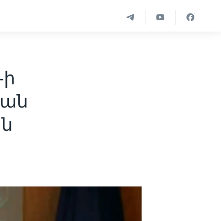
-ի
կան
ին