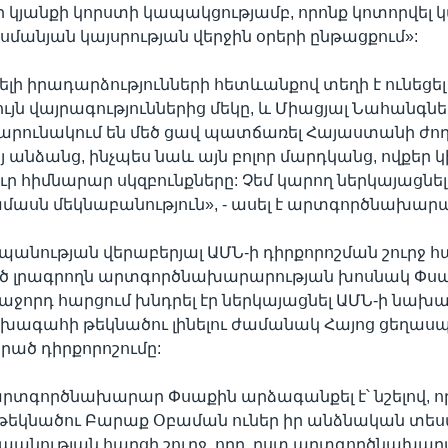
րի կյանքի կորստի կապակցությամբ, որոնք կոտորվել կ
սմանյան կայսրության վերջին օրերի ընթացքում»:
ելի իրադարձությունների հետևանքով տեղի է ունեցել
ն վայրագություններից մեկը, և Միացյալ Նահանգնե
 շարունակում են մեծ ցավ պատճառել Հայաստանի ժո
 անձանց, ինչպես նաև այն բոլոր մարդկանց, ովքեր կ
ր հիմնարար սկզբունքները: Չեմ կարող ներկայացնե
մասն մեկնաբանություն», - ասել է արտգործնախար
պանության վերաբերյալ ԱՄՆ-ի դիրքորոշման շուրջ հ
ծ լրագրողն արտգործնախարարության խոսնակ Փս
հաջորդ հարցում խնդրել էր ներկայացնել ԱՄՆ-ի նա
ախագահի թեկնածու լինելու ժամանակ Հայոց ցեղաս
ցրած դիրքորոշումը:
արտգործնախարար Փսաքին արձագանքել է՝ նշելով, ո
եկնածու Բարաք Օբաման ուներ իր անձնական տե
պանության հարցի շուրջ, որը, ըստ արտգործնախար