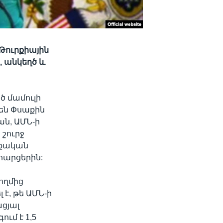
Թուրքիային
 անկեղծ և
 մամուլի
են Փսաքին
ն, ԱՄՆ-ի
շուրջ
րքական
հարցերին:
ողմից
է, թե ԱՄՆ-ի
ացյալ
ւմ է 1,5