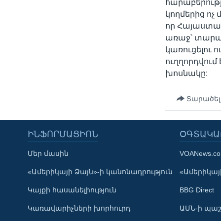
հարաբերությ
կողմերից ոչ
որ Հայաստան
առաջ՝ տար
կառուցելու 
ուղղորդվում
խոսնակը:
Տարածել
ԻՆՖՈՐՄԱՑԻՈՆ
ՕԳՏԱԿԱ
Մեր մասին
VOANews.c
Learning English
«Ամերիկայի Ձայն»-ի կանոնադրություն
«Ամերիկայի
Կայքի հասանելիություն
BBG Direct
ՀԵՏԵՒԵՔ ՄԵԶ
Կառավարիչների խորհուրդ
ԱՄՆ-ի պաշ