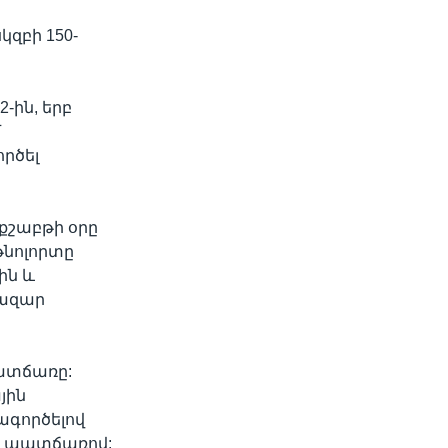
զբի 150-
-ին, երբ
մ
րծել
քշաբթի օրը
թնոլորտը
ին և
հազար
ատճառը:
յին
ագործելով
ի պատճառով: