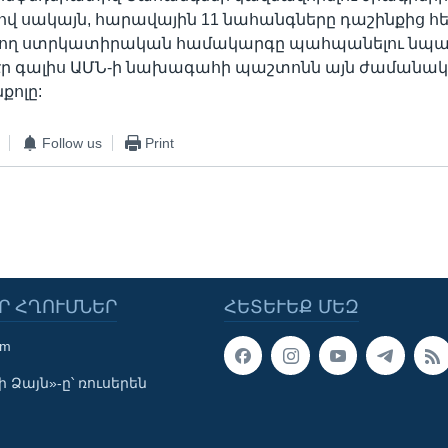
քով սակայն, հարավային 11 նահանգները դաշինքից հե
ծող ստրկատիրական համակարգը պահպանելու նպա
 էր գալիս ԱՄՆ-ի նախագահի պաշտոնն այն ժամանակ
քոլը:
Follow us
Print
Ր ՀՂՈՒՄՆԵՐ
ՀԵՏԵՒԵՔ ՄԵԶ
om
 Ձայն»-ը՝ ռուսերեն