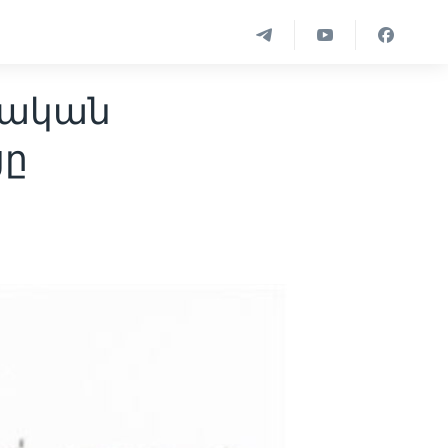
իական
ցը