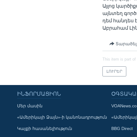
Այլոց կարծի
այնտեղ գոր
դեմ հանդես
Աբրահամ Լին
Տարածել
This item is part of
ԼՈՒՐԵՐ
ԻՆՖՈՐՄԱՑԻՈՆ
ՕԳՏԱԿԱ
Մեր մասին
VOANews.c
Learning English
«Ամերիկայի Ձայն»-ի կանոնադրություն
«Ամերիկայի
Կայքի հասանելիություն
BBG Direct
ՀԵՏԵՒԵՔ ՄԵԶ