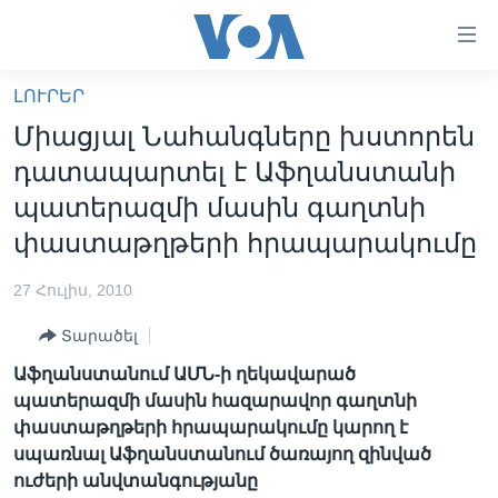
Մատչելի
հղումներ
անցնել
ԼՈՒՐԵՐ
հիմնական
ԳԼԽԱՎՈՐ ԷՋ
Միացյալ Նահանգները խստորեն
բովանդակությանը
ԼՈՒՐԵՐ
անցնել
դատապարտել է Աֆղանստանի
հիմնական
ՍՓՅՈՒՌՔ
պատերազմի մասին գաղտնի
բովանդակությանը
ՏԵՍԱՆՅՈՒԹԵՐ
փաստաթղթերի հրապարակումը
հիմնական
բովանդակություն
ՖԻԼՄԵՐ
27 Հուլիս, 2010
ՄԵՐ ՄԱՍԻՆ
ՖԻԼՄԵՐ
Տարածել
ՈՒԿՐԱԻՆԱԿԱՆ ՊԱՏԵՐԱԶՄ
IN ENGLISH
ՄԵՐ ՄԱՍԻՆ
Աֆղանստանում ԱՄՆ-ի ղեկավարած
«ԱՄԵՐԻԿԱՅԻ ՁԱՅՆ»-Ի ԿԱՆՈՆԱԴՐՈՒԹՅՈՒՆ
պատերազմի մասին հազարավոր գաղտնի
Learning English
փաստաթղթերի հրապարակումը կարող է
ԿԱՊ ՄԵԶ ՀԵՏ
սպառնալ Աֆղանստանում ծառայող զինված
ՀԵՏԵՒԵՔ ՄԵԶ
ուժերի անվտանգությանը