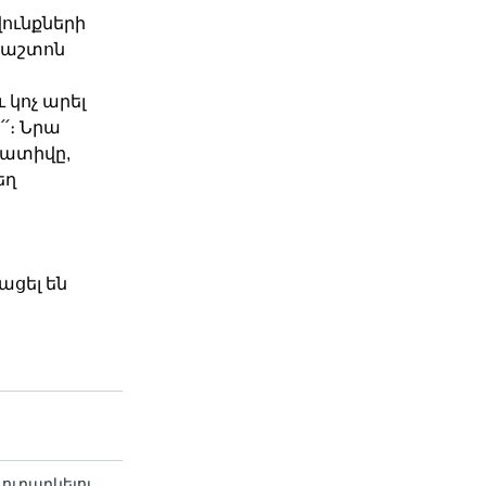
վունքների
պաշտոն
 կոչ արել
՛։ Նրա
պատիվը,
եղ
ացել են
ուղարկելու