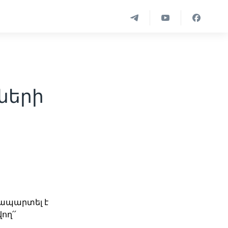
ների
ապարտել է
ող՛՛