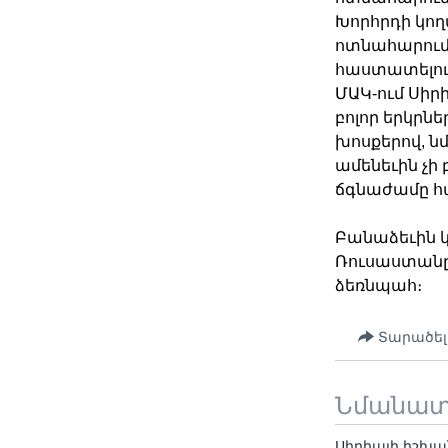
Խորհրդի կող
ոտնահարում
հաստատելու
ՄԱԿ-ում Սիր
բոլոր երկրն
խոսքերով, ն
ամենեւին չի
ճգնաժամը հա
Բանաձեւին կ
Ռուսաստանը,
ձեռնպահ։
Տարածել
Նմանա
Սիրիայի իշխա