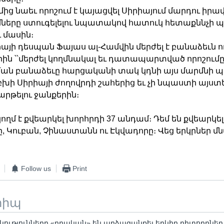
մից նաեւ որոշում է կայացվել Սիրիայում մարդու իրա
ները ստուգելելու նպատակով հատուկ հետաքննչի 
 մասին։
իայի դեսպան Ֆայաս ալ-Համվին մերժել է բանաձեւն ու
երին ՝՝մերժել կողմնակալ եւ դատապարտված որոշումը՛
ման բանաձեւը հարցականի տակ կդնի այս մարմնի 
 բխի Սիրիայի ժողովրդի շահերից եւ չի նպաստի այստ
րթելու ջանքերին։
ողմ է քվեարկել խորհրդի 37 անդամ։ Դեմ են քվեարկել
 Կուբան, Չինաստանն ու Էկվադորը։ Վեց երկրներ մն
Follow us
Print
տիպ
նությունները «դրական» են արձագանքել երկիր դիտորդներ 