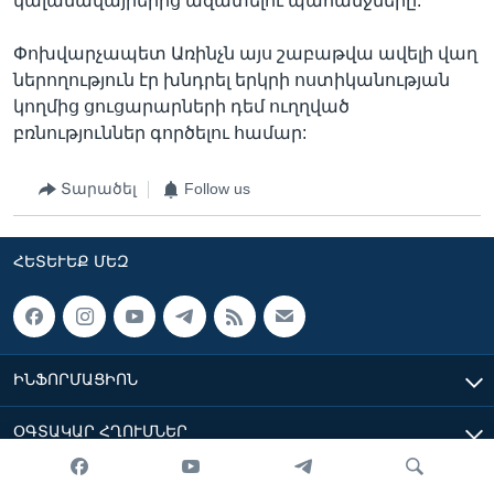
կալանավայրերից ազատելու պահանջները:
Փոխվարչապետ Առինչն այս շաբաթվա ավելի վաղ
ներողություն էր խնդրել երկրի ոստիկանության
կողմից ցուցարարների դեմ ուղղված
բռնություններ գործելու համար:
Տարածել
Follow us
ՀԵՏԵՒԵՔ ՄԵԶ
ԻՆՖՈՐՄԱՑԻՈՆ
ՕԳՏԱԿԱՐ ՀՂՈՒՄՆԵՐ