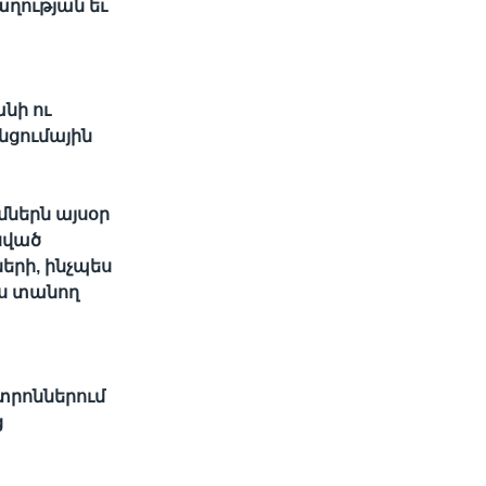
աղության եւ
նի ու
նցումային
մներն այսօր
սված
երի, ինչպես
րս տանող
տրոններում
ց