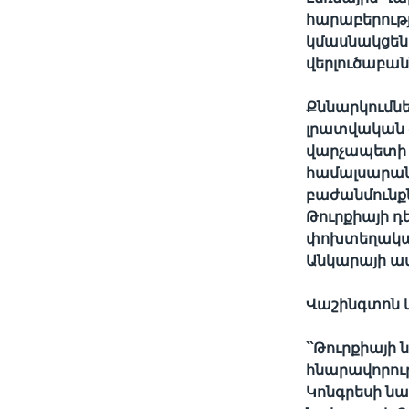
հարաբերությ
կմասնակցեն
վերլուծաբանն
Քննարկումն
լրատվական գ
վարչապետի գ
համալսարան
բաժանմունքն
Թուրքիայի 
փոխտեղակալ 
Անկարայի ա
Վաշինգտոն կ
՝՝Թուրքիայ
հնարավորութ
Կոնգրեսի ն