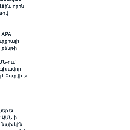
8ին, որին
թիվ
 APA
ւրքիայի
լքենթի
ն
ՄՆ-ում
գլխավոր
է Բաքվի եւ
եր եւ
 ԱՄՆ-ի
ի նախկին