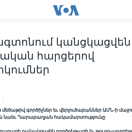
նգտոնում կանցկացվեն
քական հարցերով
րկումներ
եծաթիվ գործիչներ եւ վերլուծաբաններ ԱՄՆ-ի մայ
են նաեւ Ղարաբաղյան հակամարտությունը
արաբաղի բանակցային գործընթացի եւ թուրք-ադրբ