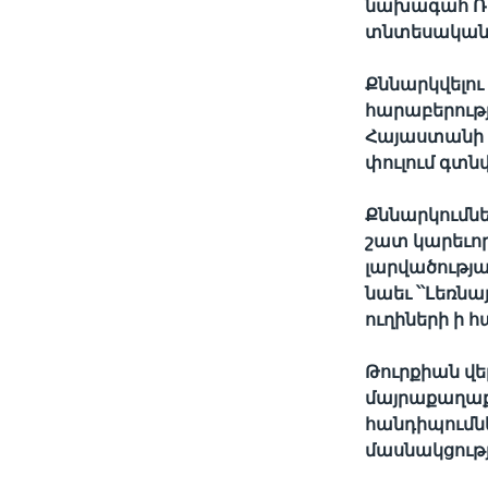
նախագահ Ռոբ
տնտեսական 
Քննարկվելու 
հարաբերությ
Հայաստանի հ
փուլում գտնվ
Քննարկումնե
շատ կարեւոր
լարվածությա
նաեւ ՝՝Լեռն
ուղիների ի 
Թուրքիան վե
մայրաքաղաք
հանդիպումն
մասնակցությ