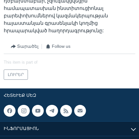
դժբախտաբար, չզուգակցվեցին
համապատասխան ինստիտուցիոնալ
բարեփոխումներով կազմակերպության
հայաստանյան գրասենյակի կողմից
հրապարակված հաղորդագրությունը:
Տարածել
Follow us
This item is part of
ԼՈՒՐԵՐ
ՀԵՏԵՒԵՔ ՄԵԶ
ԻՆՖՈՐՄԱՑԻՈՆ