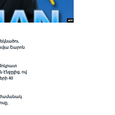
թեկնածու
ամյա Շարոն
եմոկրատ
ն Էնջըլից
, ով
երի 40
ի ժամանակ
ոսը,