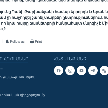
ներին, որոնք տեղի կունենան այս տարվա նոյեմբերին։
յունը Դանի Թարխանյանի համար երրորդն է։ Նրան ն
ամ չի հաջողվել շահել տարբեր ընտրություններում, 
, որ նրա հայրը բասկետբոլի հանրահայտ մարզիչ է Մի
ւմ։
Follow us
Print
Ր ՀՂՈՒՄՆԵՐ
ՀԵՏԵՒԵՔ ՄԵԶ
om
 Ձայն»-ը՝ ռուսերեն
տոնական դիրքորոշումը