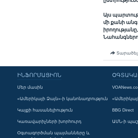
ընտրություն
Այս պարտութ
մի քանի անգ
իրողությանը
Նահանգներո
Տարածել
ԻՆՖՈՐՄԱՑԻՈՆ
ՕԳՏԱԿԱ
Մեր մասին
VOANews.c
Learning English
«Ամերիկայի Ձայն»-ի կանոնադրություն
«Ամերիկայի
Կայքի հասանելիություն
BBG Direct
ՀԵՏԵՒԵՔ ՄԵԶ
Կառավարիչների խորհուրդ
ԱՄՆ-ի պաշ
Օգտագործման պայմանները և