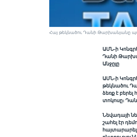
Հայ թեկնածու Դանի Թարխանյանը պա
ԱՄՆ-ի Կոնգր
Դանի Թարխան
Անջըլը
ԱՄՆ-ի Կոնգ
թեկնածու Դա
ձեռք է բերե
տոկոսը։ Դան
Նեվադայի նե
շահել էր դե
հայտարարել 