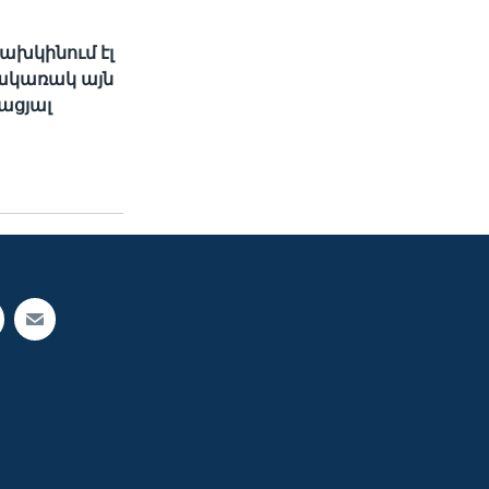
ախկինում էլ
հակառակ այն
ացյալ