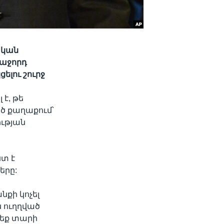
ական
հաջորդ
լու շուրջ
է, թե
ծ քաղաքում՝
ւթյան
տ է
երը:
նքի կոչել
ն ուղղված
րեք տարի