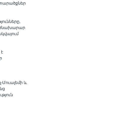
 տարածքներ
յունները,
ործնախարար
սկվայում
 է
ր
-Մուալեմի և
նց
ւթյուն