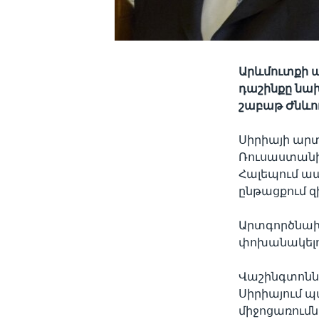
Արևմուտքի ա
դաշինքը նախ
շաբաթ Ժնևու
Սիրիայի արտ
Ռուսաստանի 
Հալեպում ա
ընթացքում 
Արտգործնախ
փոխանակելո
Վաշինգտոնն 
Սիրիայում պ
միջոցառումն