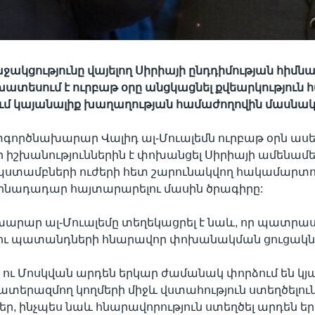
ջակցությունը վայելող Սիրիայի ընդդիմության հիմն
ատեսում է ուրբաթ օրը անցկացնել քվեարկություն 
մ կայանալիք խաղաղության համաժողովին մասնակցե
գործնախարար Վալիդ ալ-Մուալեմն ուրբաթ օրն ասել 
իշխանություններին է փոխանցել Սիրիայի ամենամե
պստամբների ուժերի հետ շարունակվող հակամարտո
զինադադար հայտարարելու մասին ծրագիրը:
արար ալ-Մուալեմը տեղեկացրել է նաև, որ պատրաս
ւ պատանդների հնարավոր փոխանակման ցուցակն
ու Մոսկվան արդեն երկար ժամանակ փորձում են կյա
ատերազմող կողմերի միջև վստահություն ստեղծելու
եր, ինչպես նաև հնարավորություն ստեղծել արդեն ե