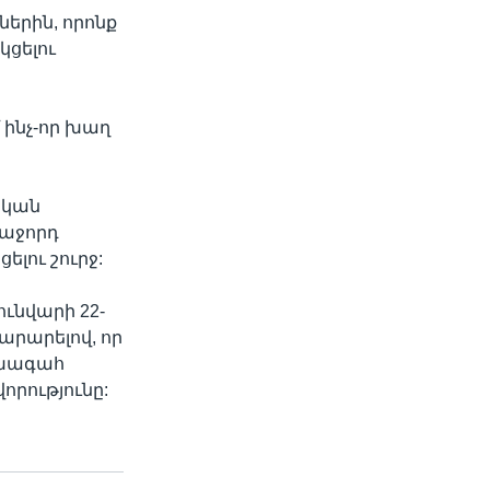
երին, որոնք
կցելու
 ինչ-որ խաղ
ական
հաջորդ
լու շուրջ:
ունվարի 22-
արարելով, որ
ախագահ
րությունը: