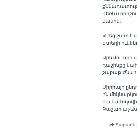
քննադատությ
դեռևս որոշո
մասին:
«Մեզ շատ է 
է տեղի ունե
Արևմուտքի ա
դաշինքը նախ
շաբաթ Ժնևու
Սիրիայի ընդ
ին մեկնարկո
համաժողովին
Բաշար ալ-Ա
Տարածել