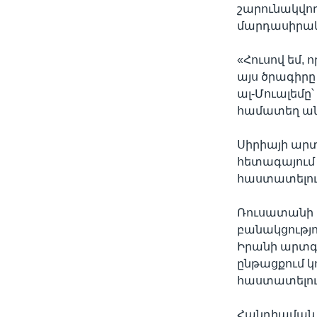
շարունակվո
մարդասիրակա
«Հուսով եմ,
այս ծրագիրը
ալ-Մուալեմը
համատեղ անց
Սիրիայի արտ
հետագայում 
հաստատելու
Ռուսատանի 
բանակցությո
Իրանի արտգ
ընթացքում կ
հաստատելու 
Հանդիպման