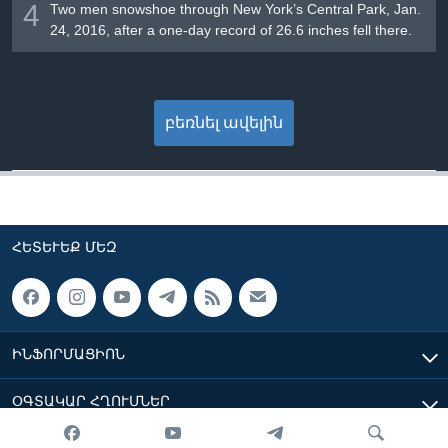
4
Two men snowshoe through New York’s Central Park, Jan.
24, 2016, after a one-day record of 26.6 inches fell there.
բեռնել ավելին
ՀԵՏԵՒԵՔ ՄԵԶ
ԻՆՖՈՐՄԱՑԻՈՆ
ՕԳՏԱԿԱՐ ՀՂՈՒՄՆԵՐ