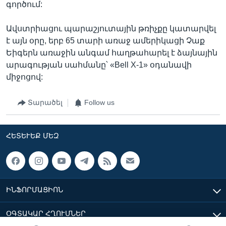
գործում:
Ավստրիացու պարաշյուտային թռիչքը կատարվել
է այն օրը, երբ 65 տարի առաջ ամերիկացի Չաք
Եիգերն առաջին անգամ հաղթահարել է ձայնային
արագության սահմանը՝ «Bell X-1» օդանավի
միջոցով:
Տարածել
Follow us
ՀԵՏԵՒԵՔ ՄԵԶ
ԻՆՖՈՐՄԱՑԻՈՆ
ՕԳՏԱԿԱՐ ՀՂՈՒՄՆԵՐ