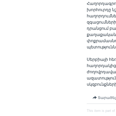
Հաղորդագրո
խորհուրդը ն
հաղորդումնե
զգացումներ
դրանցում բ
քաղաքական ը
փոքրամասնու
պետությունն
Սերբիայի հե
հաղորդակից 
ժողովրդավար
ազատություն
սկզբունքներ
Տարածել
This item is part of