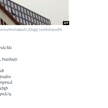
ստատեսության շենքը (արխիվային
ւն են
ւ համար:
ած
որպես
նդրում
ևիչի
ուն և