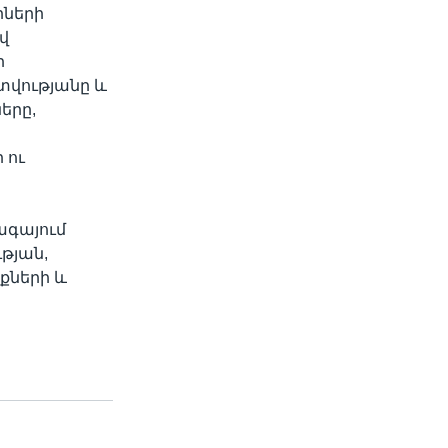
րների
վ
ի
տվությանը և
երը,
 ու
ագայում
թյան,
քների և