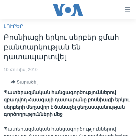
Մատչելի
հղումներ
անցնել
ԼՈՒՐԵՐ
հիմնական
ԳԼԽԱՎՈՐ ԷՋ
Բոսնիացի երկու սերբեր ցմահ
բովանդակությանը
ԼՈՒՐԵՐ
անցնել
բանտարկության են
հիմնական
ՍՓՅՈՒՌՔ
դատապարտվել
բովանդակությանը
ՏԵՍԱՆՅՈՒԹԵՐ
հիմնական
10 Հունիս, 2010
բովանդակություն
ՖԻԼՄԵՐ
Տարածել
ՄԵՐ ՄԱՍԻՆ
ՖԻԼՄԵՐ
Պատերազմական հանցագործություններով
ՈՒԿՐԱԻՆԱԿԱՆ ՊԱՏԵՐԱԶՄ
IN ENGLISH
ՄԵՐ ՄԱՍԻՆ
զբաղվող Հաագայի դատարանը բոսնիացի երկու
սերբերի մեղավոր է ճանաչել ցեղասպանության
«ԱՄԵՐԻԿԱՅԻ ՁԱՅՆ»-Ի ԿԱՆՈՆԱԴՐՈՒԹՅՈՒՆ
Learning English
գործողությունների մեջ
ԿԱՊ ՄԵԶ ՀԵՏ
Պատերազմական հանցագործություններով
ՀԵՏԵՒԵՔ ՄԵԶ