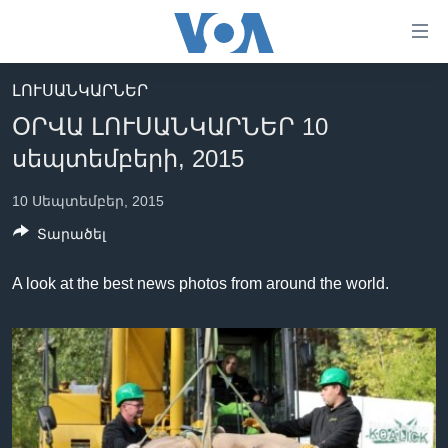
Մատչելի
հղումներ
անցնել
ԼՈՒՍԱՆԿԱՐՆԵՐ
հիմնական
ԳԼԽԱՎՈՐ ԷՋ
ՕՐՎԱ ԼՈՒՍԱՆԿԱՐՆԵՐ 10
բովանդակությանը
ԼՈՒՐԵՐ
անցնել
սեպտեմբերի, 2015
հիմնական
ՍՓՅՈՒՌՔ
բովանդակությանը
10 Սեպտեմբեր, 2015
ՏԵՍԱՆՅՈՒԹԵՐ
հիմնական
Տարածել
բովանդակություն
ՖԻԼՄԵՐ
A look at the best news photos from around the world.
ՄԵՐ ՄԱՍԻՆ
ՖԻԼՄԵՐ
ՈՒԿՐԱԻՆԱԿԱՆ ՊԱՏԵՐԱԶՄ
IN ENGLISH
ՄԵՐ ՄԱՍԻՆ
«ԱՄԵՐԻԿԱՅԻ ՁԱՅՆ»-Ի ԿԱՆՈՆԱԴՐՈՒԹՅՈՒՆ
Learning English
ԿԱՊ ՄԵԶ ՀԵՏ
ՀԵՏԵՒԵՔ ՄԵԶ