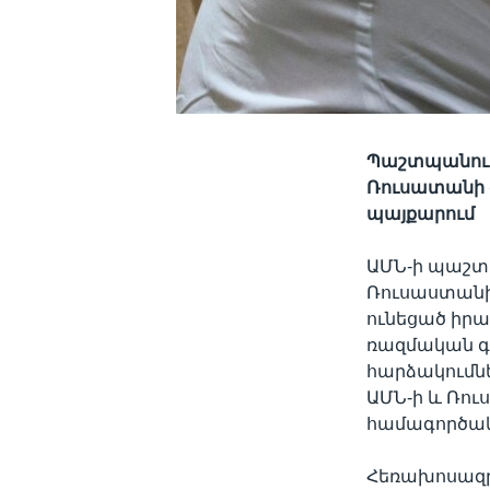
Պաշտպանությ
Ռուսատանի ժ
պայքարում
ԱՄՆ-ի պաշտպ
Ռուսաստանի 
ունեցած իրա
ռազմական գ
հարձակումնե
ԱՄՆ-ի և Ռո
համագործակ
Հեռախոսազր