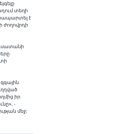
յգելը
ադում տեղի
տապարտել է
ի ժողովրդի
ուսատանի
ները
րտի
ազգային
ւղղված
ղմից իր
նը», -
թյան մեջ: