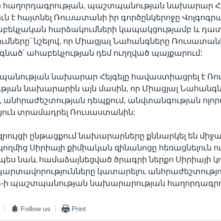
ն հաղորդագրության, պաշտպանության նախարար Հե
ւն է հայտնել Ռուսատանի իր գործընկերոջը Վոլգոգր
աբեկչական հարձակումների կապակցությամբ և դա
ւմները՝ նշելով, որ Միացյալ Նահանգները Ռուսատան
նգնած՝ ահաբեկչության դեմ ուղղված պայքարում:
պանության նախարար Հեյգելը հավաստիացրել է Ռ
յան նախարարին այն մասին, որ Միացյալ Նահանգ
 անհրաժեշտության դեպքում, անվտանգության ոլո
յուն տրամադրել Ռուսաստանին:
ույցի ընթացքում նախարարները քննարկել են միջ
կողմից Սիրիայի քիմիական զինանոցը հեռացնելուն ո
չպես նաև համաձայնեցված ծրագրի ներքո Սիրիայի կո
րտավորությունները կատարելու անհրաժեշտությու
Ն-ի պաշտպանության նախարարության հաղորդագրու
Follow us
Print