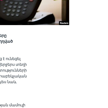
երը
ւղղված
է ունեցել
վերջերս տեղի
տությունների
ահաբեկչական
պես նաև
յան մամուլի