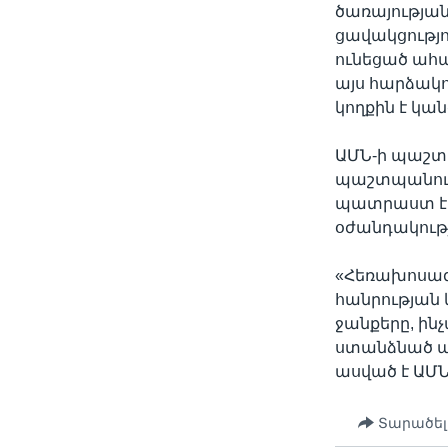
ծառայությա
ցավակցությո
ունեցած ահ
այս հարձակո
կողքին է կա
ԱՄՆ-ի պաշտ
պաշտպանութ
պատրաստ է,
օժանդակութ
«Հեռախոսազր
հանրության 
ջանքերը, ին
ստանձնած պա
ասված է ԱՄ
Տարածել