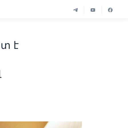
տ է
լ