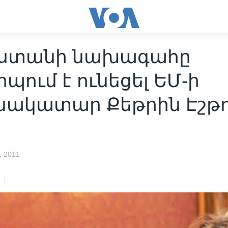
ստանի նախագահը
պում է ունեցել ԵՄ-ի
նակատար Քեթրին Էշթ
 2011