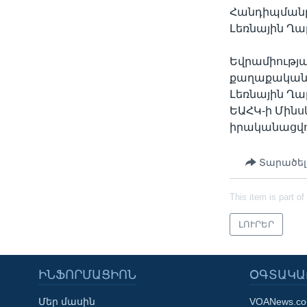
Հանդիպմանը
Լեռնային Ղ
Եվրամիությ
քաղաքականու
Լեռնային Ղ
ԵԱՀԿ-ի Մինս
իրականացվո
Տարածել
This item is part of
ԼՈՒՐԵՐ
ԻՆՖՈՐՄԱՑԻՈՆ
ՕԳՏԱԿԱ
Մեր մասին
VOANews.c