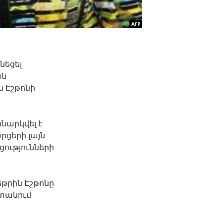
նեցել
ան
 Էշթոնի
նարկվել է
ցերի լայն
ությունների
թրին Էշթոնը
ստանում