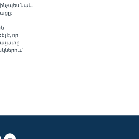
 ինչպես նաև
ացը:
ան
 է, որ
ևաչափը
ակներում